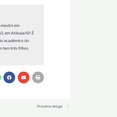
e mestre em
), em Atibaia/SP. É
eão acadêmico do
tem três filhos.
Next
Próximo Artigo