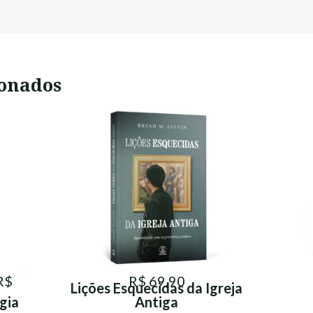
ionados
R$
R$ 69,90
Lições Esquecidas da Igreja
gia
Antiga