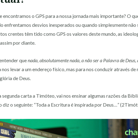
e encontramos o GPS para a nossa jornada mais importante? O qu
do enfrentamos desvios inesperados ou quando simplesmente não
itos crentes têm tido como GPS os valores deste mundo, as ideologia
 assim por diante.
 entender que
nada, absolutamente nada, a não ser a Palavra de Deus, a
a nos levar a um endereço físico, mas para nos conduzir através de
 glória de Deus.
 segunda carta a Timóteo, vai nos ensinar algumas razões da Bíbl
to diz o seguinte: “Toda a Escritura é inspirada por Deus…” (2Timót