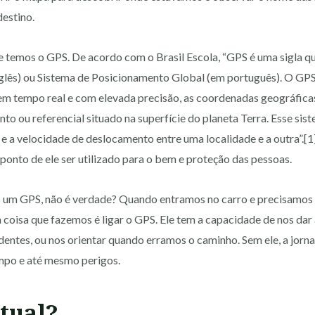
destino.
e temos o GPS. De acordo com o Brasil Escola, “GPS é uma sigla qu
glês) ou Sistema de Posicionamento Global (em português). O GPS
m tempo real e com elevada precisão, as coordenadas geográficas 
nto ou referencial situado na superfície do planeta Terra. Esse sist
 e a velocidade de deslocamento entre uma localidade e a outra”.[1
ponto de ele ser utilizado para o bem e proteção das pessoas.
um GPS, não é verdade? Quando entramos no carro e precisamos i
 coisa que fazemos é ligar o GPS. Ele tem a capacidade de nos dar 
identes, ou nos orientar quando erramos o caminho. Sem ele, a jorn
empo e até mesmo perigos.
tual?