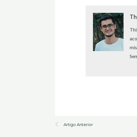
Th
Thi
aco
mis
Sem
Prev
Artigo Anterior