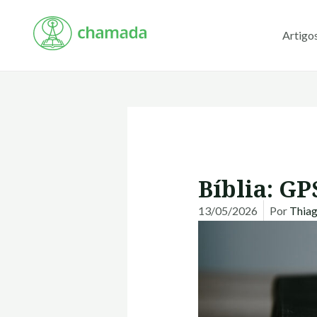
Ir
para
Artigo
o
conteúdo
Bíblia: G
13/05/2026
Por
Thia