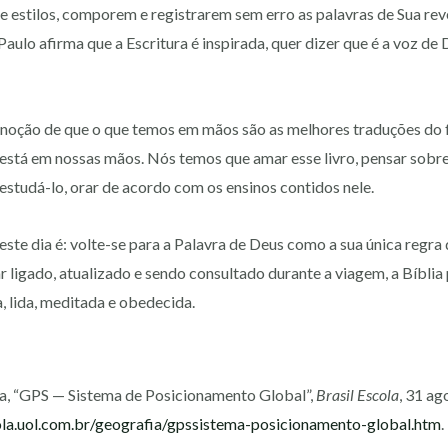
 e estilos, comporem e registrarem sem erro as palavras de Sua r
aulo afirma que a Escritura é inspirada, quer dizer que é a voz de
 noção de que o que temos em mãos são as melhores traduções do f
 está em nossas mãos. Nós temos que amar esse livro, pensar sobre 
 estudá-lo, orar de acordo com os ensinos contidos nele.
ste dia é: volte-se para a Palavra de Deus como a sua única regra d
 ligado, atualizado e sendo consultado durante a viagem, a Bíblia 
a, lida, meditada e obedecida.
a, “GPS — Sistema de Posicionamento Global”,
Brasil Escola
, 31 ag
cola.uol.com.br/geografia/gpssistema-posicionamento-global.htm
.