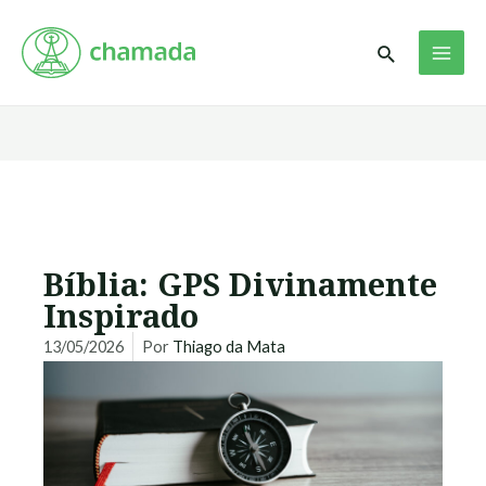
Ir
MAI
para
Pesquisar
ME
o
conteúdo
Bíblia: GPS Divinamente
Inspirado
13/05/2026
Por
Thiago da Mata