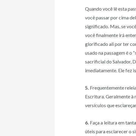
Quando você lê esta pas
você passar por cima del
significado. Mas, se voc
você finalmente irá ente
glorificado ali por ter 
usado na passagem é o “s
sacrificial do Salvador, 
imediatamente. Ele fez is
5.
Frequentemente releia 
Escritura. Geralmente à 
versículos que esclareç
6.
Faça a leitura em tant
úteis para esclarecer o s