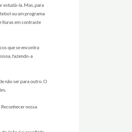
r estudá-la. Mas, para
futebol ou um programa
crituras em contraste
cos que se encontra
pessoa, fazendo-a
de não ser para outro. O
im.
. Reconhecer nossa
o de João é o escolhido