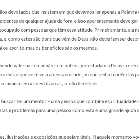
stãos devotados que insistem em que devamos ler apenas a Palavra
ndentes de qualquer ajuda de fora, e isso aparentemente deve gara
eocupado com pessoas que têm essa atitude. Primeiramente, ela ne
a, e, como estes são dons que vêm de Deus, não deveriam ser desp
l ou escrito, mas os benefícios são os mesmos.
mendo valor na comunhão com outros que estudam a Palavra e em
da a evitar que você veja apenas um lado, ou que tenha tendências p
ê avance em visões bizarras, se não heréticas.
 buscar ter um mentor – uma pessoa que combine espiritualidade
untas e problemas para uma pessoa como esta é uma grande ajuda n
es, ilustrações e exposições que sejam úteis. Naquele momento v