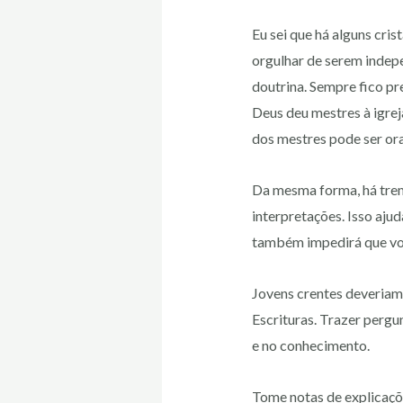
Eu sei que há alguns cri
orgulhar de serem indepe
doutrina. Sempre fico pr
Deus deu mestres à igrej
dos mestres pode ser ora
Da mesma forma, há tre
interpretações. Isso aju
também impedirá que voc
Jovens crentes deveriam
Escrituras. Trazer perg
e no conhecimento.
Tome notas de explicaçõ