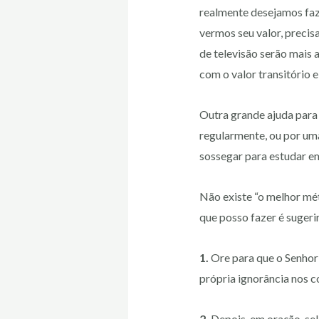
realmente desejamos faze
vermos seu valor, precis
de televisão serão mais 
com o valor transitório e
Outra grande ajuda para
regularmente, ou por uma
sossegar para estudar em
Não existe “o melhor mét
que posso fazer é sugeri
1.
Ore para que o Senhor 
própria ignorância nos 
2.
Depois, em oração, sel