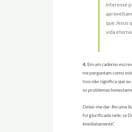
interesse p
aproveitame
que Jesus q
vida eterna
4.
Em um caderno escreva
me perguntam como estud
Isso não significa que e
os problemas honestament
Deixe-me dar-lhe uma ilu
foi glorificado nele; se 
imediatamente”.