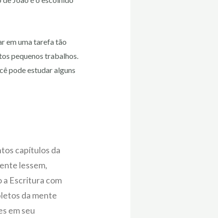
ar em uma tarefa tão
tos pequenos trabalhos.
ocê pode estudar alguns
tos capítulos da
ente lessem,
 a Escritura com
pletos da mente
des em seu