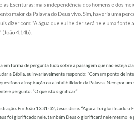
elas Escrituras; mais independência dos homens e dos mei
nto maior da Palavra do Deus vivo. Sim, haveria uma perc
uis dizer com: “A água que eu lhe der será nele uma fonte a 
” (João 4.14b).
 em forma de pergunta tudo sobre a passagem que não esteja cla
ar a Bíblia, eu invariavelmente respondo: “Com um ponto de inte
u questiono a inspiração ou a infalibilidade da Palavra. Nem por u
e e pergunto: “O que isto significa?”
stração. Em João 13.31-32, Jesus disse: “Agora, foi glorificado o
Deus foi glorificado nele, também Deus o glorificará nele mesmo; e 