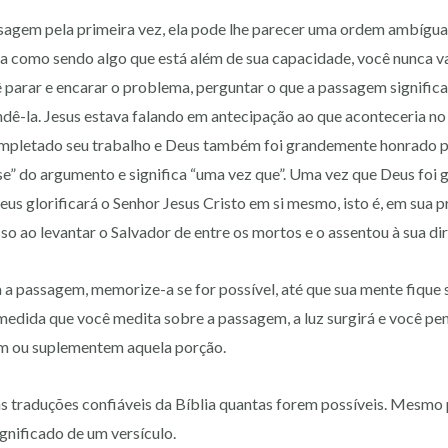
sagem pela primeira vez, ela pode lhe parecer uma ordem ambígua 
a como sendo algo que está além de sua capacidade, você nunca va
ê parar e encarar o problema, perguntar o que a passagem significa
ndê-la. Jesus estava falando em antecipação ao que aconteceria no C
completado seu trabalho e Deus também foi grandemente honrado pe
e” do argumento e significa “uma vez que”. Uma vez que Deus foi g
Deus glorificará o Senhor Jesus Cristo em si mesmo, isto é, em sua pr
so ao levantar o Salvador de entre os mortos e o assentou à sua dir
a passagem, memorize-a se for possível, até que sua mente fique 
medida que você medita sobre a passagem, a luz surgirá e você pe
am ou suplementem aquela porção.
as traduções confiáveis da Bíblia quantas forem possíveis. Mesmo
ignificado de um versículo.