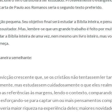
carta de Paulo aos Romanos seria o segundo texto preferido.
pequena. Seu objetivo final será estudar a Bíblia inteira, e pens
ssustador. Mas, lembre-se que um grande trabalho é feito por mui
r a Bíblia inteira de uma vez, nem mesmo um livro inteiro, mas v
omeça.
maneira semelhante:
vicção crescente que, se os cristãos não tentassem ler tan
riamente, mas estudassem cuidadosamente o que eles realm
as referências às margens, lendo o contexto, comparando
a, esforçando-se para captar um ou mais pensamentos com
veria maior riqueza na experiência deles; maiores novida