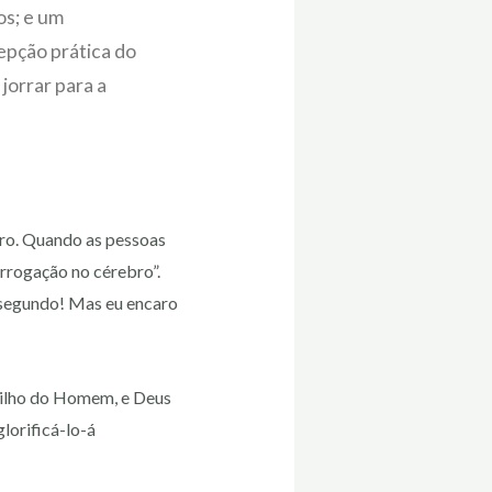
os; e um
epção prática do
jorrar para a
ro. Quando as pessoas
rrogação no cérebro”.
m segundo! Mas eu encaro
 Filho do Homem, e Deus
glorificá-lo-á