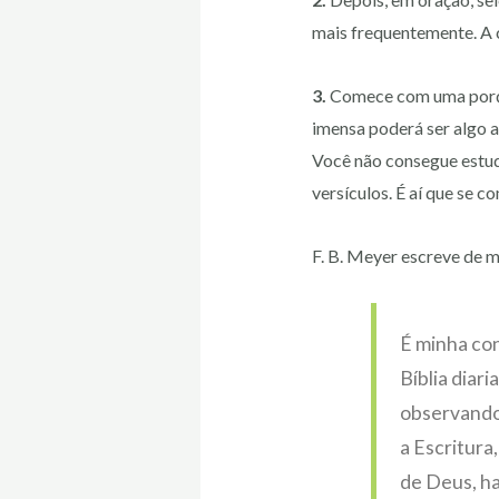
mais frequentemente. A 
3.
Comece com uma porção 
imensa poderá ser algo a
Você não consegue estuda
versículos. É aí que se c
F. B. Meyer escreve de 
É minha con
Bíblia dia
observando 
a Escritur
de Deus, ha