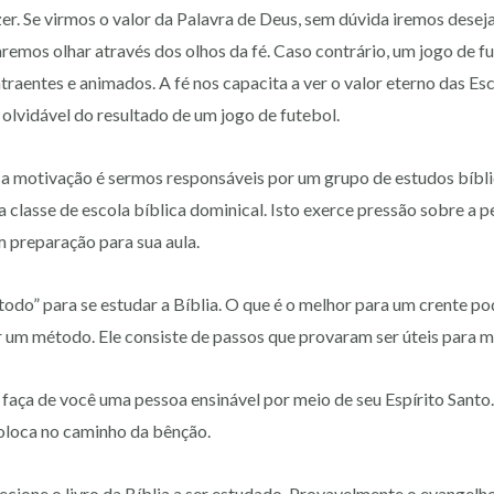
r. Se virmos o valor da Palavra de Deus, sem dúvida iremos deseja
aremos olhar através dos olhos da fé. Caso contrário, um jogo de 
atraentes e animados. A fé nos capacita a ver o valor eterno das Es
 olvidável do resultado de um jogo de futebol.
 a motivação é sermos responsáveis por um grupo de estudos bíbli
 classe de escola bíblica dominical. Isto exerce pressão sobre a 
 preparação para sua aula.
odo” para se estudar a Bíblia. O que é o melhor para um crente po
r um método. Ele consiste de passos que provaram ser úteis para m
faça de você uma pessoa ensinável por meio de seu Espírito Santo
coloca no caminho da bênção.
ecione o livro da Bíblia a ser estudado. Provavelmente o evangelh