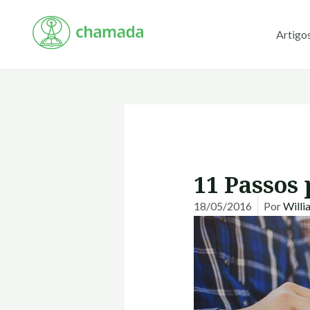
Ir
para
Artigo
o
conteúdo
11 Passos 
18/05/2016
Por
Will