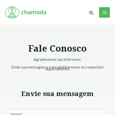
Ir
MAI
para
Pesquisar
ME
o
conteúdo
Fale Conosco
Agradecemos seu interesse!
Envie sua mensagem e a encaminharemos ao respectivo
departamento.
Envie sua mensagem