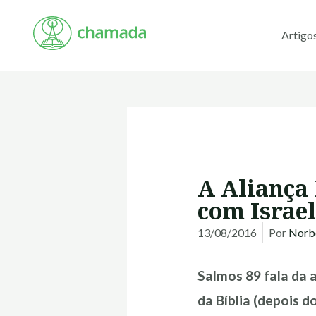
Ir
para
Artigo
o
conteúdo
A Aliança 
com Israel
13/08/2016
Por
Norbe
Salmos 89 fala da 
da Bíblia (depois 