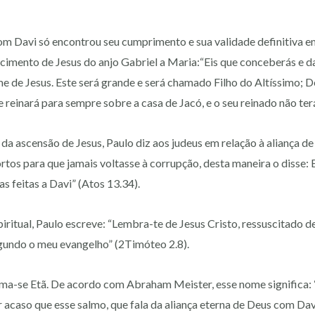
om Davi só encontrou seu cumprimento e sua validade definitiva em
imento de Jesus do anjo Gabriel a Maria:“Eis que conceberás e dar
de Jesus. Este será grande e será chamado Filho do Altíssimo; Deu
le reinará para sempre sobre a casa de Jacó, e o seu reinado não ter
da ascensão de Jesus, Paulo diz aos judeus em relação à aliança de
rtos para que jamais voltasse à corrupção, desta maneira o disse: 
as feitas a Davi” (Atos 13.34).
piritual, Paulo escreve: “Lembra-te de Jesus Cristo, ressuscitado d
gundo o meu evangelho” (2Timóteo 2.8).
ma-se Etã. De acordo com Abraham Meister, esse nome significa: “
r acaso que esse salmo, que fala da aliança eterna de Deus com Davi