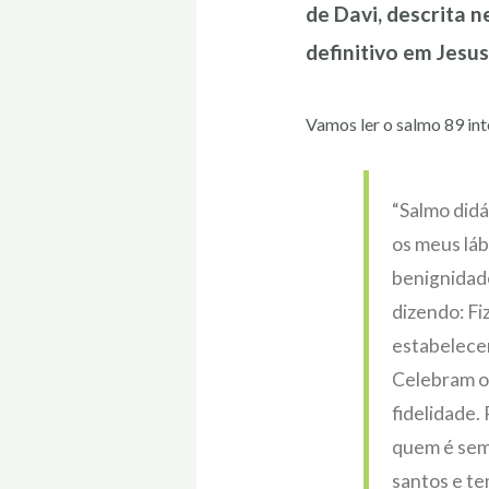
de Davi, descrita 
definitivo em Jesus
Vamos ler o salmo 89 int
“Salmo didá
os meus láb
benignidade
dizendo: Fi
estabelecer
Celebram os
fidelidade.
quem é sem
santos e te