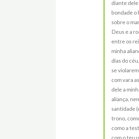
diante dele
bondade o 
sobre o mar
Deus e a ro
entre os re
minha alian
dias do céu
se violare
com vara as
dele a minh
aliança, ne
santidade (
trono, como
como a test
com o teu u