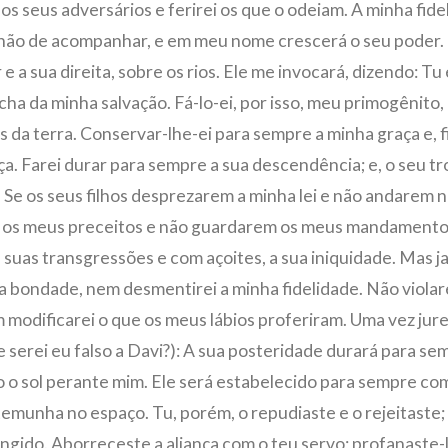
 os seus adversários e ferirei os que o odeiam. A minha fide
hão de acompanhar, e em meu nome crescerá o seu poder. 
 e a sua direita, sobre os rios. Ele me invocará, dizendo: Tu
cha da minha salvação. Fá-lo-ei, por isso, meu primogênito,
is da terra. Conservar-lhe-ei para sempre a minha graça e, f
ça. Farei durar para sempre a sua descendência; e, o seu t
. Se os seus filhos desprezarem a minha lei e não andarem n
m os meus preceitos e não guardarem os meus mandamentos
 suas transgressões e com açoites, a sua iniquidade. Mas ja
a bondade, nem desmentirei a minha fidelidade. Não violar
m modificarei o que os meus lábios proferiram. Uma vez jur
e serei eu falso a Davi?): A sua posteridade durará para se
 o sol perante mim. Ele será estabelecido para sempre como
emunha no espaço. Tu, porém, o repudiaste e o rejeitaste; 
ngido. Aborreceste a aliança com o teu servo; profanaste-l