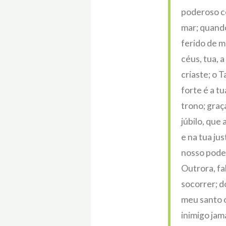
poderoso co
mar; quando
ferido de m
céus, tua, a
criaste; o 
forte é a t
trono; gra
júbilo, que
e na tua jus
nosso poder
Outrora, fa
socorrer; d
meu santo ó
inimigo jam