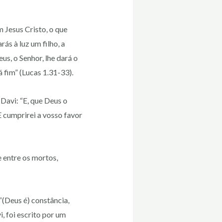
 Jesus Cristo, o que
ás à luz um filho, a
s, o Senhor, lhe dará o
á fim” (Lucas 1.31-33).
 Davi: “E, que Deus o
E cumprirei a vosso favor
e entre os mortos,
(Deus é) constância,
, foi escrito por um