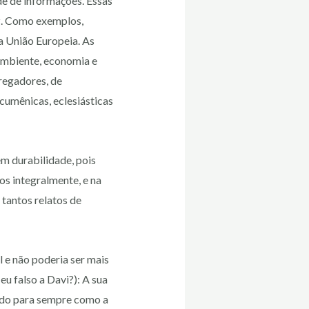
e de informações. Essas
az. Como exemplos,
a União Europeia. As
ambiente, economia e
pregadores, de
cumênicas, eclesiásticas
em durabilidade, pois
s integralmente, e na
 tantos relatos de
l e não poderia ser mais
u falso a Davi?): A sua
cido para sempre como a