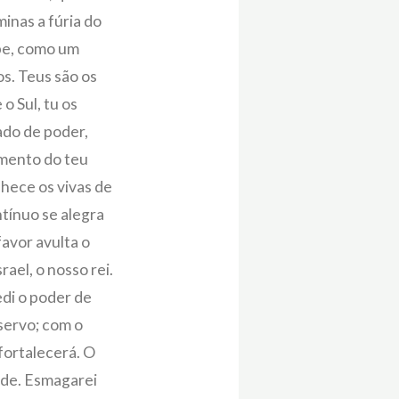
inas a fúria do
abe, como um
s. Teus são os
o Sul, tu os
ado de poder,
damento do teu
hece os vivas de
ntínuo se alegra
favor avulta o
ael, o nosso rei.
edi o poder de
servo; com o
fortalecerá. O
dade. Esmagarei