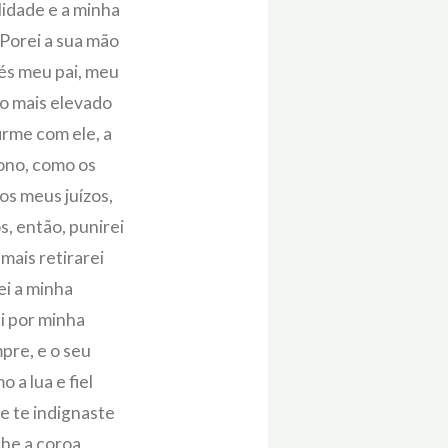
lidade e a minha
Porei a sua mão
 és meu pai, meu
 o mais elevado
irme com ele, a
rono, como os
os meus juízos,
, então, punirei
mais retirarei
ei a minha
ei por minha
mpre, e o seu
 a lua e fiel
e te indignaste
he a coroa,