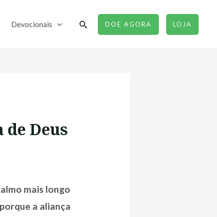
Pesquisar
Devocionais
DOE AGORA
LOJA
a de Deus
 salmo mais longo
 porque a aliança