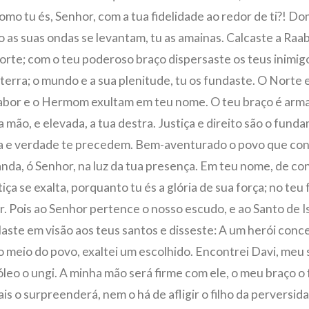
mo tu és, Senhor, com a tua fidelidade ao redor de ti?! Dom
 as suas ondas se levantam, tu as amainas. Calcaste a Ra
orte; com o teu poderoso braço dispersaste os teus inimigo
 terra; o mundo e a sua plenitude, tu os fundaste. O Norte e 
Tabor e o Hermom exultam em teu nome. O teu braço é arm
ua mão, e elevada, a tua destra. Justiça e direito são o fun
ça e verdade te precedem. Bem-aventurado o povo que con
 anda, ó Senhor, na luz da tua presença. Em teu nome, de co
tiça se exalta, porquanto tu és a glória de sua força; no teu 
. Pois ao Senhor pertence o nosso escudo, e ao Santo de Isr
laste em visão aos teus santos e disseste: A um herói conc
o meio do povo, exaltei um escolhido. Encontrei Davi, meu 
leo o ungi. A minha mão será firme com ele, o meu braço o 
ais o surpreenderá, nem o há de afligir o filho da perversi