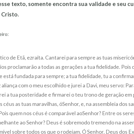
nesse texto, somente encontra sua validade e seu 
 Cristo.
eiro:
tico de Etã, ezraíta. Cantarei para sempre as tuas misericó
ios proclamarão a todas as gerações a tua fidelidade. Pois d
 está fundada para sempre; a tua fidelidade, tu a confirma
z aliança com o meu escolhido e jurei a Davi, meu servo: Pa
ei a tua posteridade e firmarei o teu trono de geração em
 céus as tuas maravilhas, óSenhor, e, na assembleia dos sa
 Pois quem nos céus é comparável aoSenhor? Entre os seres 
elhante ao Senhor? Deus é sobremodo tremendo na assem
mível sobre todos os que o rodeiam. Ó Senhor, Deus dos E