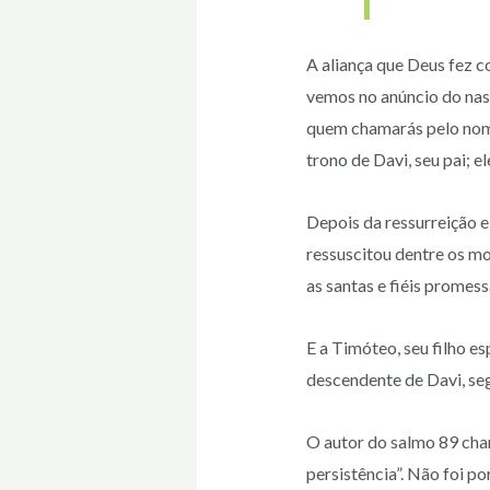
A aliança que Deus fez c
vemos no anúncio do nasc
quem chamarás pelo nome 
trono de Davi, seu pai; e
Depois da ressurreição e 
ressuscitou dentre os mo
as santas e fiéis promess
E a Timóteo, seu filho es
descendente de Davi, se
O autor do salmo 89 cha
persistência”. Não foi po