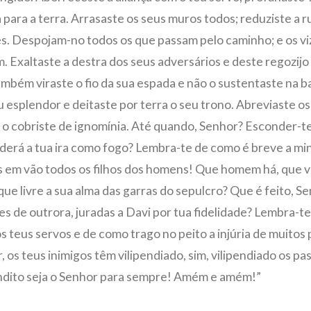
 para a terra. Arrasaste os seus muros todos; reduziste a r
es. Despojam-no todos os que passam pelo caminho; e os vi
 Exaltaste a destra dos seus adversários e deste regozijo
ambém viraste o fio da sua espada e não o sustentaste na ba
u esplendor e deitaste por terra o seu trono. Abreviaste os
o cobriste de ignomínia. Até quando, Senhor? Esconder-te
erá a tua ira como fogo? Lembra-te de como é breve a min
as em vão todos os filhos dos homens! Que homem há, que vi
ue livre a sua alma das garras do sepulcro? Que é feito, Se
s de outrora, juradas a Davi por tua fidelidade? Lembra-te
s teus servos e de como trago no peito a injúria de muitos
, os teus inimigos têm vilipendiado, sim, vilipendiado os pa
ndito seja o Senhor para sempre! Amém e amém!”