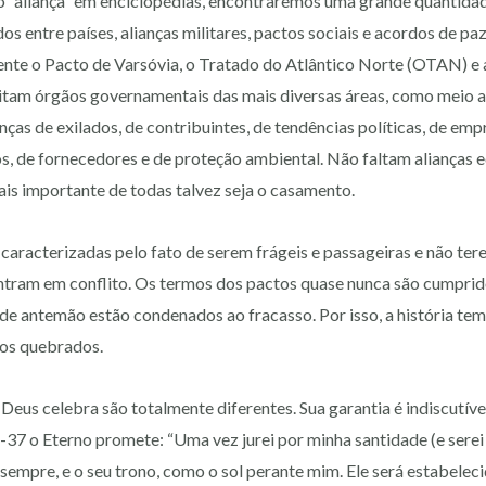
 “aliança” em enciclopédias, encontraremos uma grande quantidad
s entre países, alianças militares, pactos sociais e acordos de p
nte o Pacto de Varsóvia, o Tratado do Atlântico Norte (OTAN) e 
tam órgãos governamentais das mais diversas áreas, como meio 
nças de exilados, de contribuintes, de tendências políticas, de em
s, de fornecedores e de proteção ambiental. Não faltam alianças e
mais importante de todas talvez seja o casamento.
 caracterizadas pelo fato de serem frágeis e passageiras e não ter
ntram em conflito. Os termos dos pactos quase nunca são cumprido
 de antemão estão condenados ao fracasso. Por isso, a história tem
tos quebrados.
 Deus celebra são totalmente diferentes. Sua garantia é indiscutíve
37 o Eterno promete: “Uma vez jurei por minha santidade (e serei e
sempre, e o seu trono, como o sol perante mim. Ele será estabele