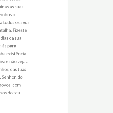
uínas as suas
zinhos o
 a todos os seus
talha. Fizeste
 dias da sua
-ás para
ha existência!
va e não veja a
nhor, das tuas
, Senhor, do
 povos, com
ssos do teu