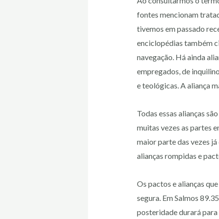
Ao consultarmos o termo
fontes mencionam tratado
tivemos em passado rece
enciclopédias também ci
navegação. Há ainda alia
empregados, de inquilino
e teológicas. A aliança 
Todas essas alianças são
muitas vezes as partes e
maior parte das vezes já
alianças rompidas e pac
Os pactos e alianças que
segura. Em Salmos 89.35-
posteridade durará para 