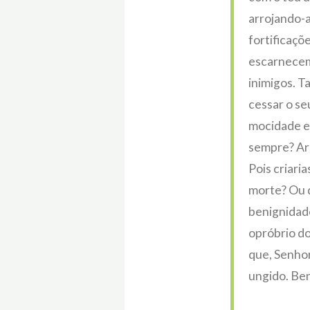
arrojando-a
fortificaçõ
escarnecem.
inimigos. T
cessar o se
mocidade e 
sempre? Ard
Pois criari
morte? Ou q
benignidade
opróbrio do
que, Senhor
ungido. Be