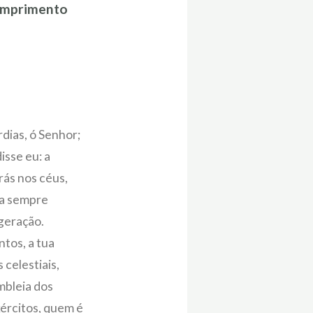
cumprimento
rdias, ó Senhor;
isse eu: a
rás nos céus,
ra sempre
 geração.
ntos, a tua
celestiais,
bleia dos
xércitos, quem é