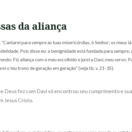
sas da aliança
“Cantarei para sempre as tuas misericórdias, ó Senhor; os meus l
idelidade. Pois disse eu: a benignidade está fundada para sempre; a 
zendo: Fiz aliança com o meu escolhido e jurei a Davi, meu servo: 
rei o teu trono de geração em geração” (veja tb. v. 21-35).
ue Deus fez com Davi só encontrou seu cumprimento e sua
em Jesus Cristo.