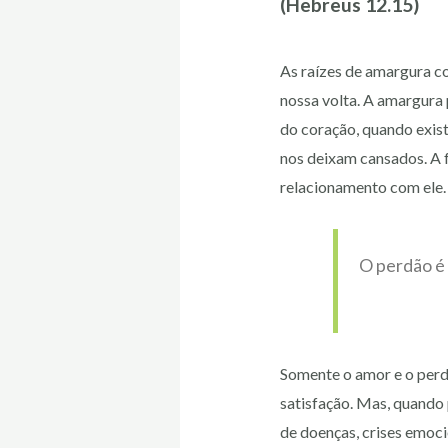
(Hebreus 12.15)
As raízes de amargura c
nossa volta. A amargura
do coração, quando exis
nos deixam cansados. A 
relacionamento com ele.
O perdão é 
Somente o amor e o perdã
satisfação. Mas, quando
de doenças, crises emoci