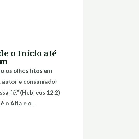
de o Início até
im
o os olhos fitos em
, autor e consumador
ssa fé.” (Hebreus 12.2)
é o Alfa e o...