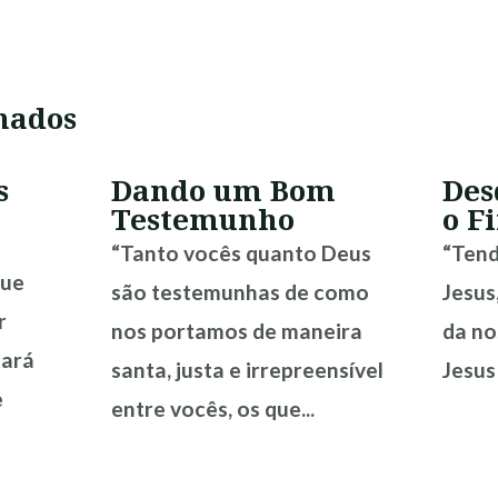
nados
s
Dando um Bom
Des
Testemunho
o F
“Tanto vocês quanto Deus
“Tend
que
são testemunhas de como
Jesus
r
nos portamos de maneira
da no
tará
santa, justa e irrepreensível
Jesus 
e
entre vocês, os que...