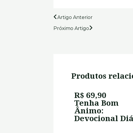
Prev
Next
Artigo Anterior
Próximo Artigo
Produtos relac
R$ 69,90
Tenha Bom
Ânimo:
Devocional Diá