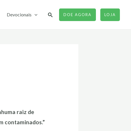
Pesquisar
Devocionais
DOE AGORA
LOJA
nhuma raiz de
am contaminados.”