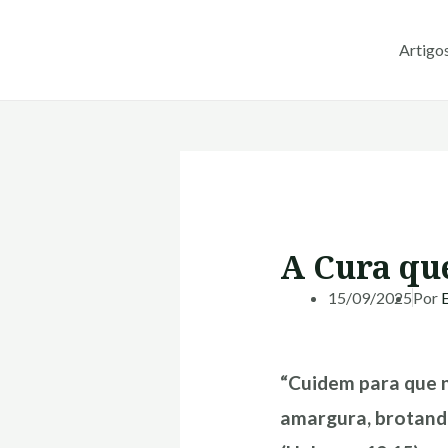
Ir
para
Artigo
o
conteúdo
A Cura qu
15/09/2025
Por
“Cuidem para que n
amargura, brotando