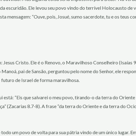
 escuridão. Ele levou seu povo vindo do terrível Holocausto de vol
 esta mensagem: “Ouve, pois, Josué, sumo sacerdote, tu e os teus 
esus Cristo. Ele é o Renovo, o Maravilhoso Conselheiro (Isaías 9.6)
do Manoá, pai de Sansão, perguntou pelo nome do Senhor, ele respo
 futuro de Israel de forma maravilhosa.
stá: “Eis que salvarei o meu povo, tirando-o da terra do Oriente e
iça” (Zacarias 8.7-8). A frase “da terra do Oriente e da terra do 
todo um povo de volta para sua pátria vindo de um único lugar. Em n