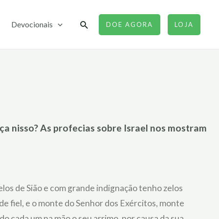
Pesquisar
Devocionais
DOE AGORA
LOJA
a nisso? As profecias sobre Israel nos mostram
zelos de Sião e com grande indignação tenho zelos
ade fiel, e o monte do Senhor dos Exércitos, monte
ndo cada um na mão o seu arrimo, por causa da sua