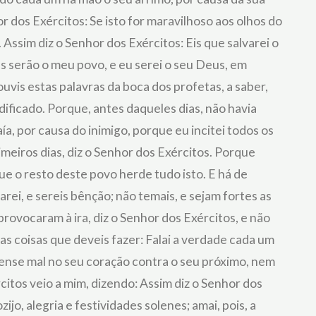
 dos Exércitos: Se isto for maravilhoso aos olhos do
Assim diz o Senhor dos Exércitos: Eis que salvarei o
es serão o meu povo, e eu serei o seu Deus, em
uvis estas palavras da boca dos profetas, a saber,
ificado. Porque, antes daqueles dias, não havia
a, por causa do inimigo, porque eu incitei todos os
meiros dias, diz o Senhor dos Exércitos. Porque
 que o resto deste povo herde tudo isto. E há de
arei, e sereis bênção; não temais, e sejam fortes as
rovocaram à ira, diz o Senhor dos Exércitos, e não
as coisas que deveis fazer: Falai a verdade cada um
pense mal no seu coração contra o seu próximo, nem
citos veio a mim, dizendo: Assim diz o Senhor dos
jo, alegria e festividades solenes; amai, pois, a