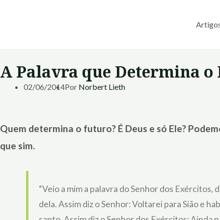
Ir
para
Artigo
o
conteúdo
A Palavra que Determina o
02/06/2014
Por
Norbert Lieth
Quem determina o futuro? É Deus e só Ele? Podemo
que sim.
“Veio a mim a palavra do Senhor dos Exércitos, 
dela. Assim diz o Senhor: Voltarei para Sião e h
santo. Assim diz o Senhor dos Exércitos: Ainda 