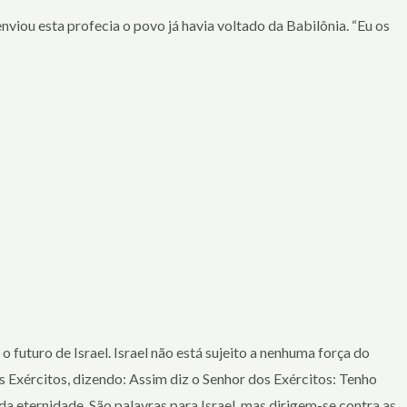
nviou esta profecia o povo já havia voltado da Babilônia. “Eu os
uturo de Israel. Israel não está sujeito a nenhuma força do
 Exércitos, dizendo: Assim diz o Senhor dos Exércitos: Tenho
a eternidade. São palavras para Israel, mas dirigem-se contra as