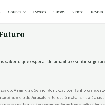
s
Colunas
Eventos
Cursos
Vídeos
Revista
 Futuro
s saber o que esperar do amanhã e sentir seguranç
dizendo: Assim diz o Senhor dos Exércitos: Tenho grandes 
abitarei no meio de Jerusalém; Jerusalém chamar-se-á a cid
nas praças de Jerusalém sentar-se-ão velhos e velhas, leva