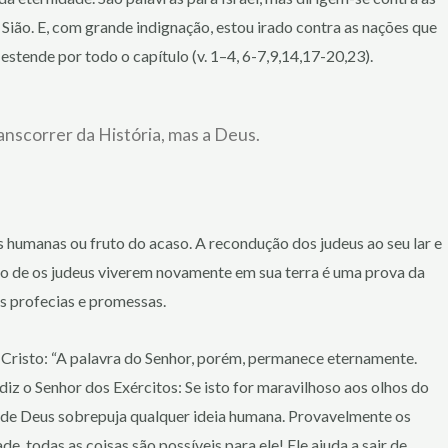
Sião. E, com grande indignação, estou irado contra as nações que
estende por todo o capítulo (v. 1–4, 6-7,9,14,17-20,23).
nscorrer da História, mas a Deus.
humanas ou fruto do acaso. A recondução dos judeus ao seu lar e
to de os judeus viverem novamente em sua terra é uma prova da
as profecias e promessas.
 Cristo: “A palavra do Senhor, porém, permanece eternamente.
diz o Senhor dos Exércitos: Se isto for maravilhoso aos olhos do
ra de Deus sobrepuja qualquer ideia humana. Provavelmente os
 todas as coisas são possíveis para ele! Ele ajuda a sair de