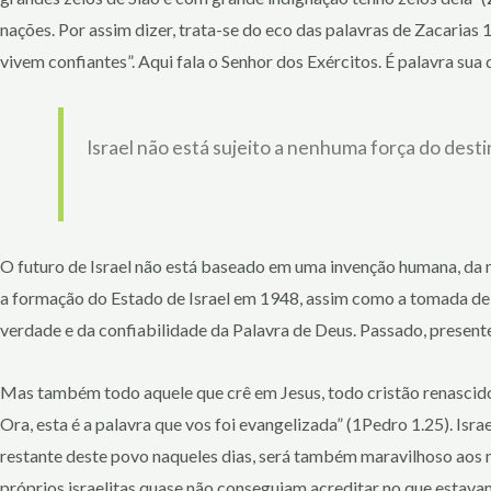
nações. Por assim dizer, trata-se do eco das palavras de Zacarias
vivem confiantes”. Aqui fala o Senhor dos Exércitos. É palavra sua 
Israel não está sujeito a nenhuma força do des
O futuro de Israel não está baseado em uma invenção humana, da
a formação do Estado de Israel em 1948, assim como a tomada de 
verdade e da confiabilidade da Palavra de Deus. Passado, presente
Mas também todo aquele que crê em Jesus, todo cristão renascido
Ora, esta é a palavra que vos foi evangelizada” (1Pedro 1.25). Isr
restante deste povo naqueles dias, será também maravilhoso aos m
próprios israelitas quase não conseguiam acreditar no que estavam