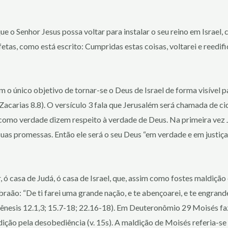
e o Senhor Jesus possa voltar para instalar o seu reino em Israel, 
as, como está escrito: Cumpridas estas coisas, voltarei e reedific
com o único objetivo de tornar-se o Deus de Israel de forma visível 
(Zacarias 8.8). O versículo 3 fala que Jerusalém será chamada de ci
e como verdade dizem respeito à verdade de Deus. Na primeira vez 
suas promessas. Então ele será o seu Deus “em verdade e em justiça”
 casa de Judá, ó casa de Israel, que, assim como fostes maldição en
raão: “De ti farei uma grande nação, e te abençoarei, e te engrand
esis 12.1,3; 15.7-18; 22.16-18). Em Deuteronômio 29 Moisés faz u
ição pela desobediência (v. 15s). A maldição de Moisés referia-se