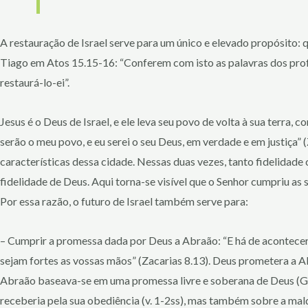
A restauração de Israel serve para um único e elevado propósito: qu
Tiago em Atos 15.15-16: “Conferem com isto as palavras dos profet
restaurá-lo-ei”.
Jesus é o Deus de Israel, e ele leva seu povo de volta à sua terra, 
serão o meu povo, e eu serei o seu Deus, em verdade e em justiça” 
características dessa cidade. Nessas duas vezes, tanto fidelidad
fidelidade de Deus. Aqui torna-se visível que o Senhor cumpriu as 
Por essa razão, o futuro de Israel também serve para:
– Cumprir a promessa dada por Deus a Abraão: “E há de acontecer, ó
sejam fortes as vossas mãos” (Zacarias 8.13). Deus prometera a Ab
Abraão baseava-se em uma promessa livre e soberana de Deus (Gên
receberia pela sua obediência (v. 1-2ss), mas também sobre a mald