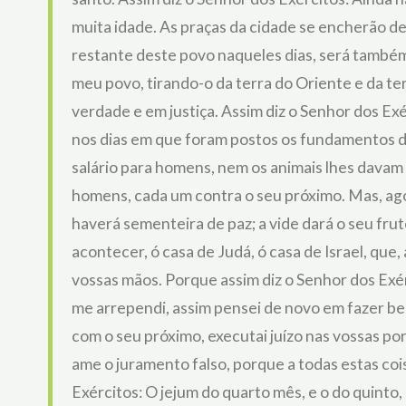
muita idade. As praças da cidade se encherão de
restante deste povo naqueles dias, será também 
meu povo, tirando-o da terra do Oriente e da ter
verdade e em justiça. Assim diz o Senhor dos Exé
nos dias em que foram postos os fundamentos da
salário para homens, nem os animais lhes davam g
homens, cada um contra o seu próximo. Mas, ago
haverá sementeira de paz; a vide dará o seu fruto
acontecer, ó casa de Judá, ó casa de Israel, que,
vossas mãos. Porque assim diz o Senhor dos Exér
me arrependi, assim pensei de novo em fazer bem 
com o seu próximo, executai juízo nas vossas p
ame o juramento falso, porque a todas estas cois
Exércitos: O jejum do quarto mês, e o do quinto, 