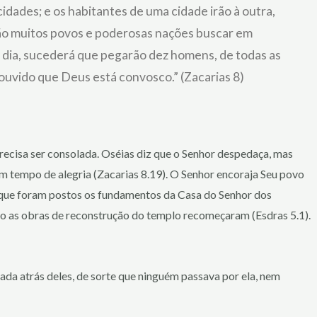
idades; e os habitantes de uma cidade irão à outra,
rão muitos povos e poderosas nações buscar em
e dia, sucederá que pegarão dez homens, de todas as
 ouvido que Deus está convosco.” (Zacarias 8)
ecisa ser consolada. Oséias diz que o Senhor despedaça, mas
um tempo de alegria (Zacarias 8.19). O Senhor encoraja Seu povo
em que foram postos os fundamentos da Casa do Senhor dos
do as obras de reconstrução do templo recomeçaram (Esdras 5.1).
lada atrás deles, de sorte que ninguém passava por ela, nem