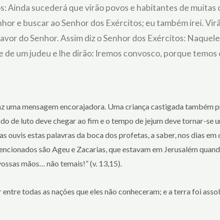
s: Ainda sucederá que virão povos e habitantes de muitas c
nhor e buscar ao Senhor dos Exércitos; eu também irei. Vi
favor do Senhor. Assim diz o Senhor dos Exércitos: Naquel
ste de um judeu e lhe dirão: Iremos convosco, porque temos
traz uma mensagem encorajadora. Uma criança castigada também pr
odo de luto deve chegar ao fim e o tempo de jejum deve tornar-se 
ias ouvis estas palavras da boca dos profetas, a saber, nos dias 
s mencionados são Ageu e Zacarias, que estavam em Jerusalém quan
ossas mãos… não temais!” (v. 13,15).
 entre todas as nações que eles não conheceram; e a terra foi asso