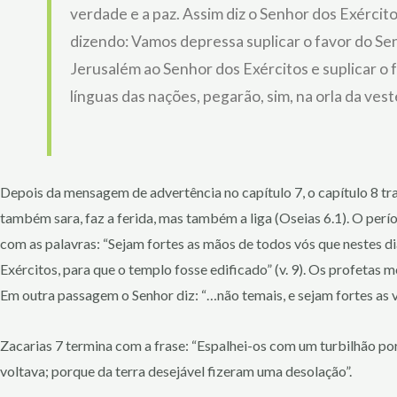
verdade e a paz. Assim diz o Senhor dos Exército
dizendo: Vamos depressa suplicar o favor do Se
Jerusalém ao Senhor dos Exércitos e suplicar o 
línguas das nações, pegarão, sim, na orla da ve
Depois da mensagem de advertência no capítulo 7, o capítulo 8 
também sara, faz a ferida, mas também a liga (Oseias 6.1). O perí
com as palavras: “Sejam fortes as mãos de todos vós que nestes d
Exércitos, para que o templo fosse edificado” (v. 9). Os profeta
Em outra passagem o Senhor diz: “…não temais, e sejam fortes as v
Zacarias 7 termina com a frase: “Espalhei-os com um turbilhão por
voltava; porque da terra desejável fizeram uma desolação”.