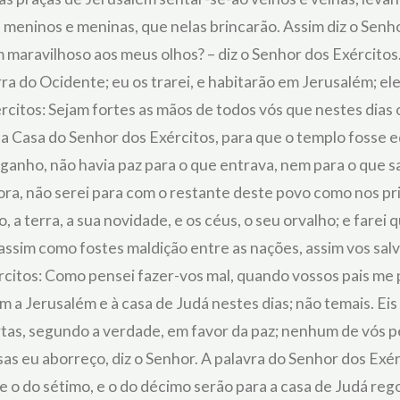
 meninos e meninas, que nelas brincarão. Assim diz o Senhor
maravilhoso aos meus olhos? – diz o Senhor dos Exércitos. 
ra do Ocidente; eu os trarei, e habitarão em Jerusalém; el
rcitos: Sejam fortes as mãos de todos vós que nestes dias o
 Casa do Senhor dos Exércitos, para que o templo fosse ed
anho, não havia paz para o que entrava, nem para o que saí
ra, não serei para com o restante deste povo como nos pri
, a terra, a sua novidade, e os céus, o seu orvalho; e farei
 assim como fostes maldição entre as nações, assim vos salv
citos: Como pensei fazer-vos mal, quando vossos pais me p
a Jerusalém e à casa de Judá nestes dias; não temais. Eis 
ortas, segundo a verdade, em favor da paz; nenhum de vós 
as eu aborreço, diz o Senhor. A palavra do Senhor dos Exér
e o do sétimo, e o do décimo serão para a casa de Judá regozi