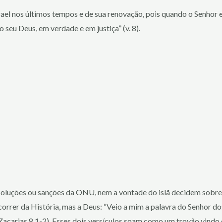
rael nos últimos tempos e de sua renovação, pois quando o Senhor e
o seu Deus, em verdade e em justiça” (v. 8).
uções ou sanções da ONU, nem a vontade do islã decidem sobre o f
rrer da História, mas a Deus: “Veio a mim a palavra do Senhor dos
Zacarias 8.1-2). Esses dois versículos soam como um trovão vindo d