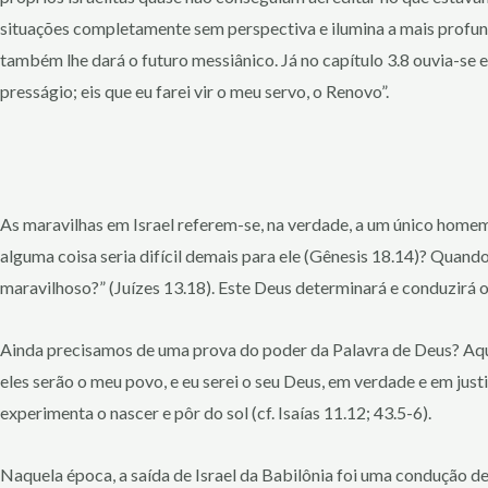
situações completamente sem perspectiva e ilumina a mais profunda
também lhe dará o futuro messiânico. Já no capítulo 3.8 ouvia-se
presságio; eis que eu farei vir o meu servo, o Renovo”.
As maravilhas em Israel referem-se, na verdade, a um único homem: J
alguma coisa seria difícil demais para ele (Gênesis 18.14)? Quan
maravilhoso?” (Juízes 13.18). Este Deus determinará e conduzirá o
Ainda precisamos de uma prova do poder da Palavra de Deus? Aqui e
eles serão o meu povo, e eu serei o seu Deus, em verdade e em just
experimenta o nascer e pôr do sol (cf. Isaías 11.12; 43.5-6).
Naquela época, a saída de Israel da Babilônia foi uma condução de 