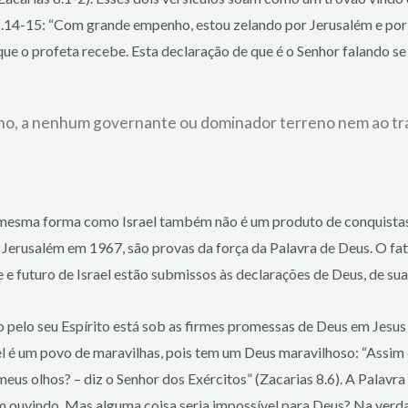
 1.14-15: “Com grande empenho, estou zelando por Jerusalém e por 
que o profeta recebe. Esta declaração de que é o Senhor falando se 
tino, a nenhum governante ou dominador terreno nem ao tra
 mesma forma como Israel também não é um produto de conquistas 
Jerusalém em 1967, são provas da força da Palavra de Deus. O fa
 e futuro de Israel estão submissos às declarações de Deus, de su
 pelo seu Espírito está sob as firmes promessas de Deus em Jesus
ael é um povo de maravilhas, pois tem um Deus maravilhoso: “Assim 
eus olhos? – diz o Senhor dos Exércitos” (Zacarias 8.6). A Palav
 ouvindo. Mas alguma coisa seria impossível para Deus? Na verdade,