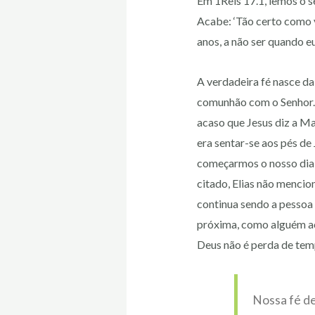
Em 1Reis 17.1, lemos o se
Acabe: ‘Tão certo como v
anos, a não ser quando eu 
A verdadeira fé nasce da
comunhão com o Senhor. 
acaso que Jesus diz a Ma
era sentar-se aos pés de
começarmos o nosso dia d
citado, Elias não mencio
continua sendo a pessoa 
próxima, como alguém ac
Deus não é perda de tem
Nossa fé d