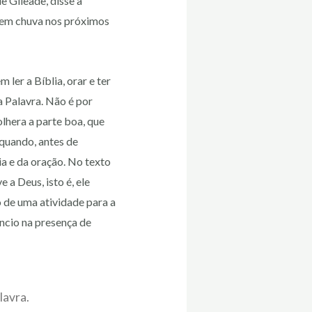
e Gileade, disse a
 nem chuva nos próximos
ler a Bíblia, orar e ter
 Palavra. Não é por
lhera a parte boa, que
 quando, antes de
a e da oração. No texto
e a Deus, isto é, ele
 de uma atividade para a
ncio na presença de
lavra.