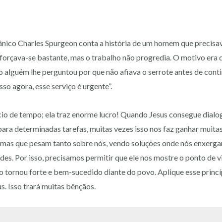
nico Charles Spurgeon conta a história de um homem que precisa
orçava-se bastante, mas o trabalho não progredia. O motivo era q
alguém lhe perguntou por que não afiava o serrote antes de contin
so agora, esse serviço é urgente”.
cio de tempo; ela traz enorme lucro! Quando Jesus consegue dialo
para determinadas tarefas, muitas vezes isso nos faz ganhar muitas
emas que pesam tanto sobre nós, vendo soluções onde nós enxerg
es. Por isso, precisamos permitir que ele nos mostre o ponto de vis
 o tornou forte e bem-sucedido diante do povo. Aplique esse princí
. Isso trará muitas bênçãos.