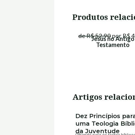
Produtos relac
de R$ 52,90
por R$ 4
Jesus no Antigo
Testamento
Artigos relacio
Dez Princípios par
uma Teologia Bíbl
da Juventude