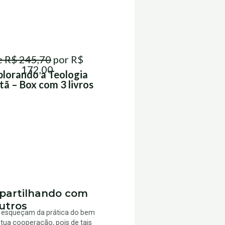
e R$ 245,70
por R$
172,00
plorando a Teologia
tã – Box com 3 livros
artilhando com
utros
 esqueçam da prática do bem
tua cooperação, pois de tais