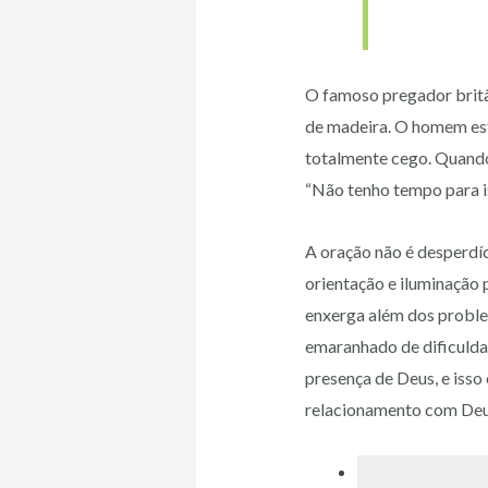
O famoso pregador britâ
de madeira. O homem esf
totalmente cego. Quando 
“Não tenho tempo para is
A oração não é desperdí
orientação e iluminação 
enxerga além dos probl
emaranhado de dificuldad
presença de Deus, e isso
relacionamento com Deus