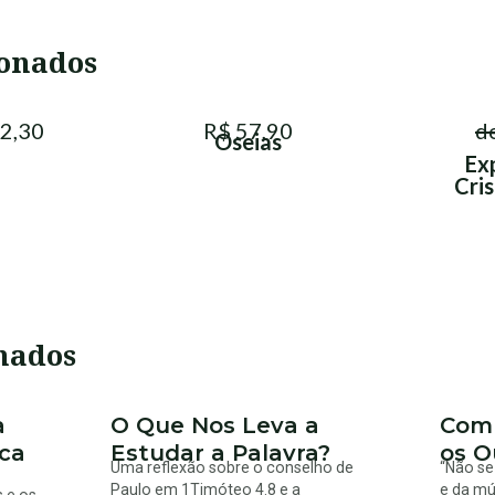
ionados
2,30
R$ 57,90
d
Oseias
Ex
Cris
nados
a
O Que Nos Leva a
Comp
ica
Estudar a Palavra?
os O
Uma reflexão sobre o conselho de
“Não se
Paulo em 1Timóteo 4.8 e a
e da mú