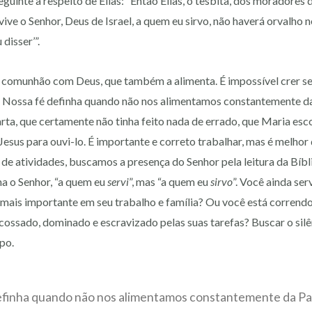
guinte a respeito de Elias: “Então Elias, o tesbita, dos moradores d
ive o Senhor, Deus de Israel, a quem eu sirvo, não haverá orvalho
disser’”.
 comunhão com Deus, que também a alimenta. É impossível crer sem 
Nossa fé definha quando não nos alimentamos constantemente da
rta, que certamente não tinha feito nada de errado, que Maria esco
 Jesus para ouvi-lo. É importante e correto trabalhar, mas é melhor
e atividades, buscamos a presença do Senhor pela leitura da Bíbli
na o Senhor, “a quem eu
servi
”, mas “a quem eu
sirvo
”. Você ainda serv
mais importante em seu trabalho e família? Ou você está correndo
ossado, dominado e escravizado pelas suas tarefas? Buscar o silê
po.
efinha quando não nos alimentamos constantemente da Pa