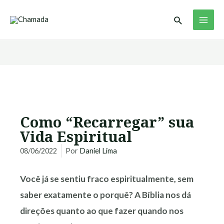
Ir
MAI
Pesquisar
para
ME
o
conteúdo
Como “Recarregar” sua
Vida Espiritual
08/06/2022
Por
Daniel Lima
Você já se sentiu fraco espiritualmente, sem
saber exatamente o porquê? A Bíblia nos dá
direções quanto ao que fazer quando nos