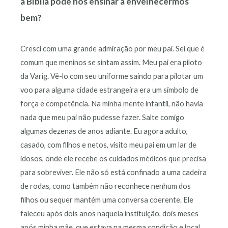
a Bíblia pode nos ensinar a envelhecermos
bem?
Cresci com uma grande admiração por meu pai. Sei que é
comum que meninos se sintam assim. Meu pai era piloto
da Varig. Vê-lo com seu uniforme saindo para pilotar um
voo para alguma cidade estrangeira era um símbolo de
força e competência. Na minha mente infantil, não havia
nada que meu pai não pudesse fazer. Salte comigo
algumas dezenas de anos adiante. Eu agora adulto,
casado, com filhos e netos, visito meu pai em um lar de
idosos, onde ele recebe os cuidados médicos que precisa
para sobreviver. Ele não só está confinado a uma cadeira
de rodas, como também não reconhece nenhum dos
filhos ou sequer mantém uma conversa coerente. Ele
faleceu após dois anos naquela instituição, dois meses
após minha mãe, que estava na mesma condição e local.