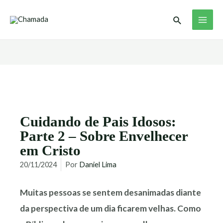
Ir
MAI
Pesquisar
para
ME
o
conteúdo
Cuidando de Pais Idosos:
Parte 2 – Sobre Envelhecer
em Cristo
20/11/2024
Por
Daniel Lima
Muitas pessoas se sentem desanimadas diante
da perspectiva de um dia ficarem velhas. Como