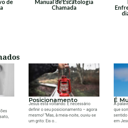
vo de
Manual de Escatologia
ca
Chamada
Enfr
di
nados
Posicionamento
É Mu
Jesus está voltando. É necessário
A palav
definir o seu posicionamento – agora
que so
xões
mesmo! “Mas, à meia-noite, ouviu-se
sentido
sato,
um grito: Eis o...
em Jesus