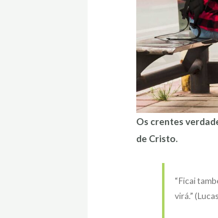
Os crentes verdad
de Cristo.
“Ficai tamb
virá.” (Luca