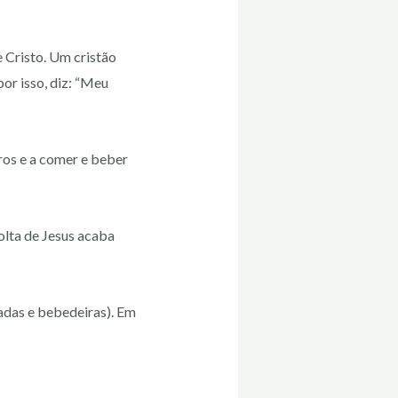
 Cristo. Um cristão
por isso, diz: “Meu
ros e a comer e beber
olta de Jesus acaba
adas e bebedeiras). Em