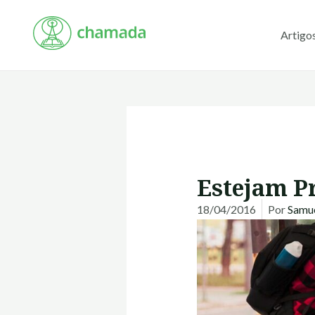
Ir
para
Artigo
o
conteúdo
Estejam P
18/04/2016
Por
Samue