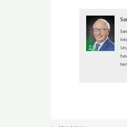
Sa
Sam
Int
Uru
fun
tem
Prev