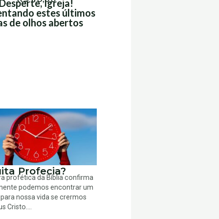
Desperte, Igreja!
entando estes últimos
as de olhos abertos
ita Profecia?
ra profética da Bíblia confirma
mente podemos encontrar um
 para nossa vida se crermos
 Cristo....