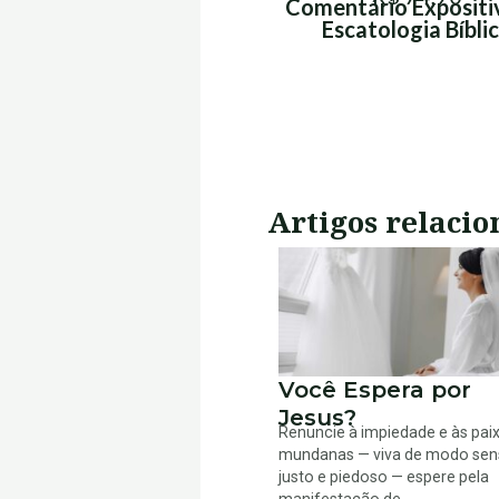
Comentário Expositi
Escatologia Bíbli
Artigos relacio
Você Espera por
Jesus?
Renuncie à impiedade e às pai
mundanas — viva de modo sen
justo e piedoso — espere pela