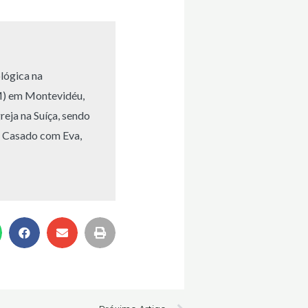
lógica na
M) em Montevidéu,
eja na Suíça, sendo
. Casado com Eva,
Next