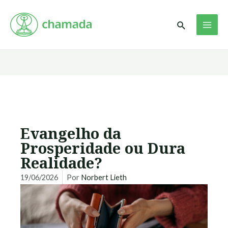
Ir
MAI
para
Pesquisar
ME
o
conteúdo
Evangelho da
Prosperidade ou Dura
Realidade?
19/06/2026
Por
Norbert Lieth