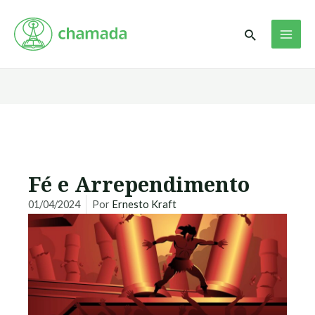
Ir
MAI
para
Pesquisar
ME
o
conteúdo
Fé e Arrependimento
01/04/2024
Por
Ernesto Kraft