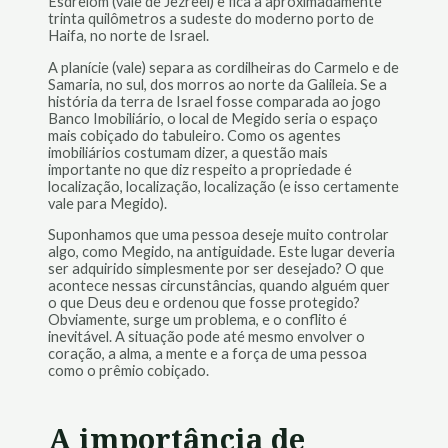
Esdrelom (vale de Jezreel) e fica a aproximadamente
trinta quilômetros a sudeste do moderno porto de
Haifa, no norte de Israel.
A planície (vale) separa as cordilheiras do Carmelo e de
Samaria, no sul, dos morros ao norte da Galileia. Se a
história da terra de Israel fosse comparada ao jogo
Banco Imobiliário, o local de Megido seria o espaço
mais cobiçado do tabuleiro. Como os agentes
imobiliários costumam dizer, a questão mais
importante no que diz respeito a propriedade é
localização, localização, localização (e isso certamente
vale para Megido).
Suponhamos que uma pessoa deseje muito controlar
algo, como Megido, na antiguidade. Este lugar deveria
ser adquirido simplesmente por ser desejado? O que
acontece nessas circunstâncias, quando alguém quer
o que Deus deu e ordenou que fosse protegido?
Obviamente, surge um problema, e o conflito é
inevitável. A situação pode até mesmo envolver o
coração, a alma, a mente e a força de uma pessoa
como o prêmio cobiçado.
A importância de