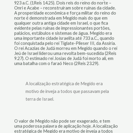
923 a.C. (1Reis 14.25). Dois reis do reino do norte –
Onri e Acabe – reconstruíram sobre ruínas da cidade.
A prosperidade econômica e força militar do reino do
norte é demonstrada em Megido mais do que em
qualquer outra antiga cidade em Israel, o que fica
evidente pelas ruínas de impressionantes portões,
palácios, estábulos e sistemas de água. Megido era
uma importante cidade israelita até 733 a.C., quando
foi conquistada pelo rei Tiglate-Pileser III, da Assíria.
O rei Acazias de Judá morreu em Megido quando o rei
Jeú de Israel liderou uma revolta bem-sucedida (2Reis
9.27). O estimado rei Josias de Judá foi morto ali, em
uma batalha com o faraó Neco (2Reis 23.29).
A localização estratégica de Megido era
motivo de inveja a todos que passavam pela
terra de Israel.
O valor de Megido não pode ser exagerado, e tem
uma poderosa palavra de aplicação hoje. A localização
estratégica de Megido era motivo de inveja a todos