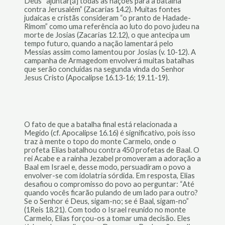
Deus “ajuntar[á] todas as nações para a batalha
contra Jerusalém” (Zacarias 14.2). Muitas fontes
judaicas e cristãs consideram “o pranto de Hadade-
Rimom” como uma referência ao luto do povo judeu na
morte de Josias (Zacarias 12.12), o que antecipa um
tempo futuro, quando a nação lamentará pelo
Messias assim como lamentou por Josias (v. 10-12). A
campanha de Armagedom envolverá muitas batalhas
que serão concluídas na segunda vinda do Senhor
Jesus Cristo (Apocalipse 16.13-16; 19.11-19).
O fato de que a batalha final está relacionada a
Megido (cf. Apocalipse 16.16) é significativo, pois isso
traz à mente o topo do monte Carmelo, onde o
profeta Elias batalhou contra 450 profetas de Baal. O
rei Acabe e a rainha Jezabel promoveram a adoração a
Baal em Israel e, desse modo, persuadiram o povo a
envolver-se com idolatria sórdida. Em resposta, Elias
desafiou o compromisso do povo ao perguntar: “Até
quando vocês ficarão pulando de um lado para outro?
Se o Senhor é Deus, sigam-no; se é Baal, sigam-no”
(1Reis 18.21). Com todo o Israel reunido no monte
Carmelo, Elias forçou-os a tomar uma decisão. Eles