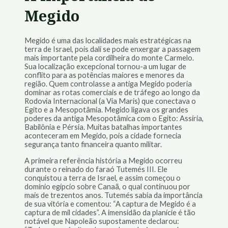
Megido
Megido é uma das localidades mais estratégicas na
terra de Israel, pois dali se pode enxergar a passagem
mais importante pela cordilheira do monte Carmelo.
Sua localização excepcional tornou-a um lugar de
conflito para as potências maiores e menores da
região. Quem controlasse a antiga Megido poderia
dominar as rotas comerciais e de tráfego ao longo da
Rodovia Internacional (a Via Maris) que conectava o
Egito e a Mesopotâmia. Megido ligava os grandes
poderes da antiga Mesopotâmica com o Egito: Assíria,
Babilônia e Pérsia. Muitas batalhas importantes
aconteceram em Megido, pois a cidade fornecia
segurança tanto financeira quanto militar.
A primeira referência história a Megido ocorreu
durante o reinado do faraó Tutemés III. Ele
conquistou a terra de Israel, e assim começou o
domínio egípcio sobre Canaã, o qual continuou por
mais de trezentos anos. Tutemés sabia da importância
de sua vitória e comentou: “A captura de Megido é a
captura de mil cidades”. A imensidão da planície é tão
notável que Napoleão supostamente declarou: