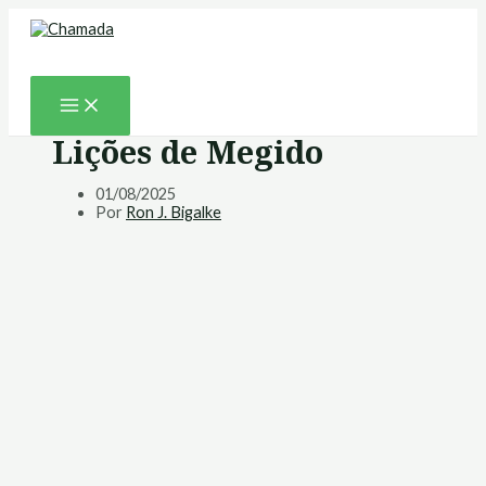
MAIN
Ir
MENU
para
o
Pesquisar
conteúdo
Lições de Megido
01/08/2025
Por
Ron J. Bigalke