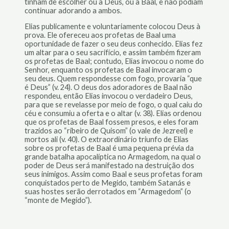
tinham de escolher ou a Deus, ou a Baal, e não podiam
continuar adorando a ambos.
Elias publicamente e voluntariamente colocou Deus à
prova. Ele ofereceu aos profetas de Baal uma
oportunidade de fazer o seu deus conhecido. Elias fez
um altar para o seu sacrifício, e assim também fizeram
os profetas de Baal; contudo, Elias invocou o nome do
Senhor, enquanto os profetas de Baal invocaram o
seu deus. Quem respondesse com fogo, provaria “que
é Deus” (v. 24). O deus dos adoradores de Baal não
respondeu, então Elias invocou o verdadeiro Deus,
para que se revelasse por meio de fogo, o qual caiu do
céu e consumiu a oferta e o altar (v. 38). Elias ordenou
que os profetas de Baal fossem presos, e eles foram
trazidos ao “ribeiro de Quisom” (o vale de Jezreel) e
mortos ali (v. 40). O extraordinário triunfo de Elias
sobre os profetas de Baal é uma pequena prévia da
grande batalha apocalíptica no Armagedom, na qual o
poder de Deus será manifestado na destruição dos
seus inimigos. Assim como Baal e seus profetas foram
conquistados perto de Megido, também Satanás e
suas hostes serão derrotados em “Armagedom” (o
“monte de Megido”).