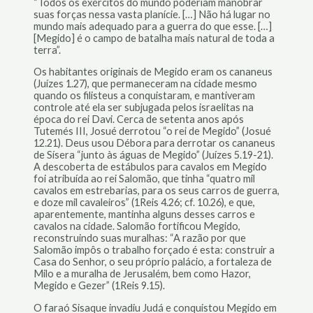
“Todos os exércitos do mundo poderiam manobrar
suas forças nessa vasta planície. […] Não há lugar no
mundo mais adequado para a guerra do que esse. […]
[Megido] é o campo de batalha mais natural de toda a
terra”.
Os habitantes originais de Megido eram os cananeus
(Juízes 1.27), que permaneceram na cidade mesmo
quando os filisteus a conquistaram, e mantiveram
controle até ela ser subjugada pelos israelitas na
época do rei Davi. Cerca de setenta anos após
Tutemés III, Josué derrotou “o rei de Megido” (Josué
12.21). Deus usou Débora para derrotar os cananeus
de Sísera “junto às águas de Megido” (Juízes 5.19-21).
A descoberta de estábulos para cavalos em Megido
foi atribuída ao rei Salomão, que tinha “quatro mil
cavalos em estrebarias, para os seus carros de guerra,
e doze mil cavaleiros” (1Reis 4.26; cf. 10.26), e que,
aparentemente, mantinha alguns desses carros e
cavalos na cidade. Salomão fortificou Megido,
reconstruindo suas muralhas: “A razão por que
Salomão impôs o trabalho forçado é esta: construir a
Casa do Senhor, o seu próprio palácio, a fortaleza de
Milo e a muralha de Jerusalém, bem como Hazor,
Megido e Gezer” (1Reis 9.15).
O faraó Sisaque invadiu Judá e conquistou Megido em