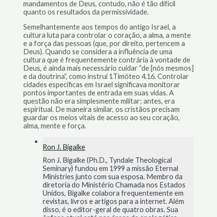
mandamentos de Deus, contudo, não é tão difícil
quanto os resultados da permissividade.
Semelhantemente aos tempos do antigo Israel, a
cultura luta para controlar o coração, a alma, a mente
e a força das pessoas (que, por direito, pertencem a
Deus). Quando se considera a influência de uma
cultura que é frequentemente contrária à vontade de
Deus, é ainda mais necessário cuidar “de [nós mesmos]
e da doutrina”, como instrui 1Timóteo 4.16. Controlar
cidades específicas em Israel significava monitorar
pontos importantes de entrada em suas vidas. A
questão não era simplesmente militar; antes, era
espiritual. De maneira similar, os cristãos precisam
guardar os meios vitais de acesso ao seu coração,
alma, mente e força.
Ron J. Bigalke
Ron J. Bigalke (Ph.D., Tyndale Theological
Seminary) fundou em 1999 a missão Eternal
Ministries junto com sua esposa. Membro da
diretoria do Ministério Chamada nos Estados
Unidos, Bigalke colabora frequentemente em
revistas, livros e artigos para a internet. Além
disso, é o editor-geral de quatro obras. Sua