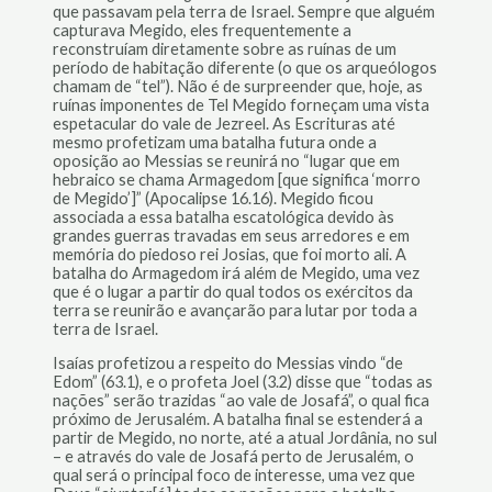
que passavam pela terra de Israel. Sempre que alguém
capturava Megido, eles frequentemente a
reconstruíam diretamente sobre as ruínas de um
período de habitação diferente (o que os arqueólogos
chamam de “tel”). Não é de surpreender que, hoje, as
ruínas imponentes de Tel Megido forneçam uma vista
espetacular do vale de Jezreel. As Escrituras até
mesmo profetizam uma batalha futura onde a
oposição ao Messias se reunirá no “lugar que em
hebraico se chama Armagedom [que significa ‘morro
de Megido’]” (Apocalipse 16.16). Megido ficou
associada a essa batalha escatológica devido às
grandes guerras travadas em seus arredores e em
memória do piedoso rei Josias, que foi morto ali. A
batalha do Armagedom irá além de Megido, uma vez
que é o lugar a partir do qual todos os exércitos da
terra se reunirão e avançarão para lutar por toda a
terra de Israel.
Isaías profetizou a respeito do Messias vindo “de
Edom” (63.1), e o profeta Joel (3.2) disse que “todas as
nações” serão trazidas “ao vale de Josafá”, o qual fica
próximo de Jerusalém. A batalha final se estenderá a
partir de Megido, no norte, até a atual Jordânia, no sul
– e através do vale de Josafá perto de Jerusalém, o
qual será o principal foco de interesse, uma vez que