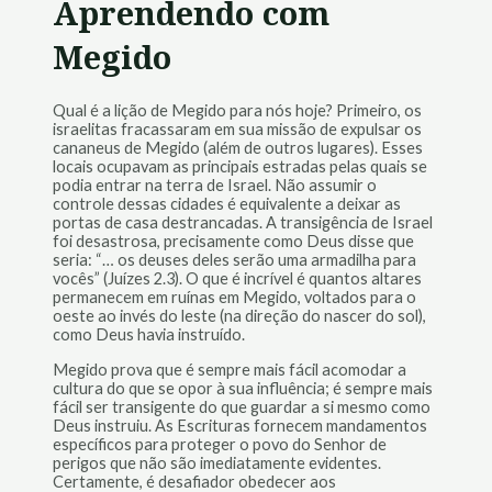
Aprendendo com
Megido
Qual é a lição de Megido para nós hoje? Primeiro, os
israelitas fracassaram em sua missão de expulsar os
cananeus de Megido (além de outros lugares). Esses
locais ocupavam as principais estradas pelas quais se
podia entrar na terra de Israel. Não assumir o
controle dessas cidades é equivalente a deixar as
portas de casa destrancadas. A transigência de Israel
foi desastrosa, precisamente como Deus disse que
seria: “… os deuses deles serão uma armadilha para
vocês” (Juízes 2.3). O que é incrível é quantos altares
permanecem em ruínas em Megido, voltados para o
oeste ao invés do leste (na direção do nascer do sol),
como Deus havia instruído.
Megido prova que é sempre mais fácil acomodar a
cultura do que se opor à sua influência; é sempre mais
fácil ser transigente do que guardar a si mesmo como
Deus instruiu. As Escrituras fornecem mandamentos
específicos para proteger o povo do Senhor de
perigos que não são imediatamente evidentes.
Certamente, é desafiador obedecer aos