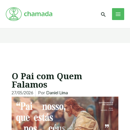
Ir
MAI
para
Pesquisar
ME
o
conteúdo
O Pai com Quem
Falamos
27/05/2026
Por
Daniel Lima