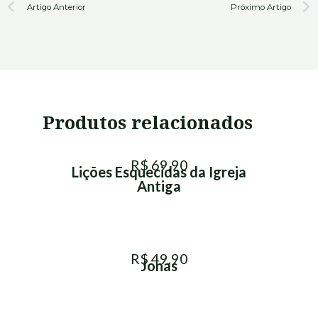
Prev
N
Artigo Anterior
Próximo Artigo
Produtos relacionados
R$ 69,90
Lições Esquecidas da Igreja
Antiga
R$ 49,90
Jonas