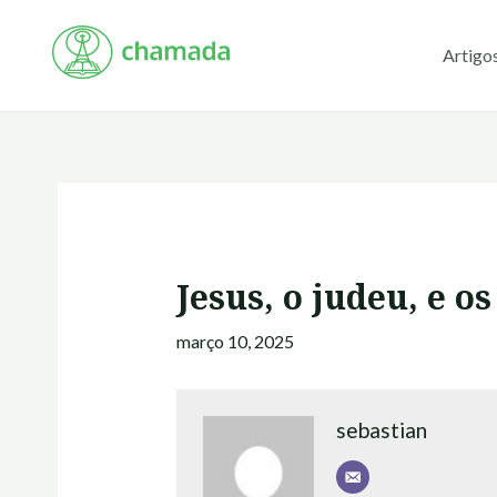
Ir
Navegação
para
de
Artigo
o
Post
conteúdo
Jesus, o judeu, e o
março 10, 2025
sebastian