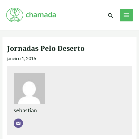
Ir
Navegação
MAI
para
de
Pesquisar
ME
o
Post
conteúdo
Jornadas Pelo Deserto
janeiro 1, 2016
sebastian