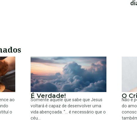
di
nados
É Verdade!
O Cr
tence ao
Somente aquele que sabe que Jesus
Não é p
undo
voltará é capaz de desenvolver uma
do amor
tituí o
vida abençoada. “… é necessário que o
conosc
céu...
também.