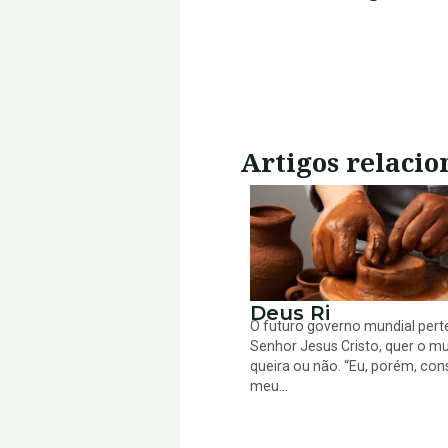
Artigos relacio
Deus Ri
O futuro governo mundial per
Senhor Jesus Cristo, quer o m
queira ou não. “Eu, porém, cons
meu...