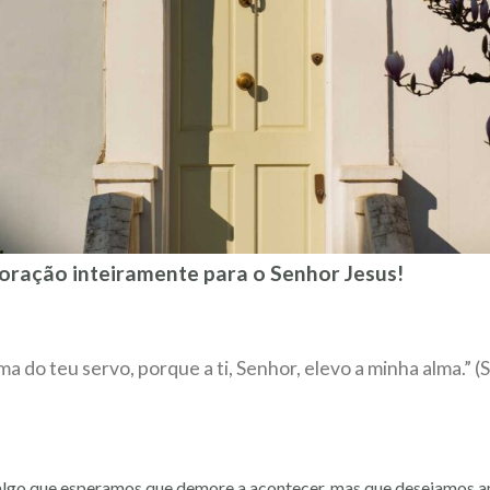
oração inteiramente para o Senhor Jesus!
lma do teu servo, porque a ti, Senhor, elevo a minha alma.” (
lgo que esperamos que demore a acontecer, mas que desejamos an