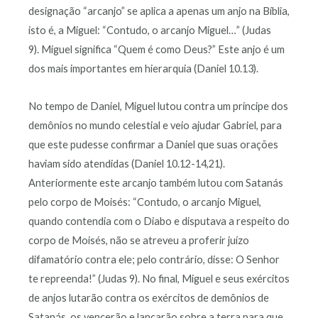
designação “arcanjo” se aplica a apenas um anjo na Bíblia,
isto é, a Miguel: “Contudo, o arcanjo Miguel…” (Judas
9). Miguel significa “Quem é como Deus?” Este anjo é um
dos mais importantes em hierarquia (Daniel 10.13).
No tempo de Daniel, Miguel lutou contra um príncipe dos
demônios no mundo celestial e veio ajudar Gabriel, para
que este pudesse confirmar a Daniel que suas orações
haviam sido atendidas (Daniel 10.12-14,21).
Anteriormente este arcanjo também lutou com Satanás
pelo corpo de Moisés: “Contudo, o arcanjo Miguel,
quando contendia com o Diabo e disputava a respeito do
corpo de Moisés, não se atreveu a proferir juízo
difamatório contra ele; pelo contrário, disse: O Senhor
te repreenda!” (Judas 9). No final, Miguel e seus exércitos
de anjos lutarão contra os exércitos de demônios de
Satanás, os vencerão e lançarão sobre a terra para que