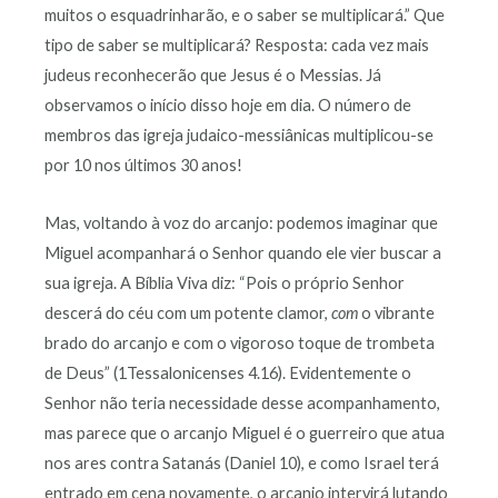
muitos o esquadrinharão, e o saber se multiplicará.” Que
tipo de saber se multiplicará? Resposta: cada vez mais
judeus reconhecerão que Jesus é o Messias. Já
observamos o início disso hoje em dia. O número de
membros das igreja judaico-messiânicas multiplicou-se
por 10 nos últimos 30 anos!
Mas, voltando à voz do arcanjo: podemos imaginar que
Miguel acompanhará o Senhor quando ele vier buscar a
sua igreja. A Bíblia Viva diz: “Pois o próprio Senhor
descerá do céu com um potente clamor,
com
o vibrante
brado do arcanjo e com o vigoroso toque de trombeta
de Deus” (1Tessalonicenses 4.16). Evidentemente o
Senhor não teria necessidade desse acompanhamento,
mas parece que o arcanjo Miguel é o guerreiro que atua
nos ares contra Satanás (Daniel 10), e como Israel terá
entrado em cena novamente, o arcanjo intervirá lutando