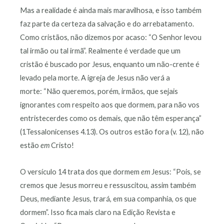
Mas a realidade é ainda mais maravilhosa, e isso também
faz parte da certeza da salvação e do arrebatamento.
Como cristãos, não dizemos por acaso: “O Senhor levou
tal irmão ou tal irmã”. Realmente é verdade que um
cristão é buscado por Jesus, enquanto um não-crente é
levado pela morte. A igreja de Jesus não verá a
morte: “Não queremos, porém, irmãos, que sejais
ignorantes com respeito aos que dormem, para não vos
entristecerdes como os demais, que não têm esperança”
(1Tessalonicenses 4.13). Os outros estão fora (v. 12), não
estão
em
Cristo!
O versículo 14 trata dos que dormem
em
Jesus: “Pois, se
cremos que Jesus morreu e ressuscitou, assim também
Deus, mediante Jesus, trará, em sua companhia, os que
dormem”. Isso fica mais claro na Edição Revista e