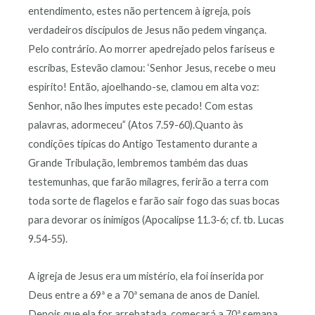
entendimento, estes não pertencem à igreja, pois
verdadeiros discípulos de Jesus não pedem vingança.
Pelo contrário. Ao morrer apedrejado pelos fariseus e
escribas, Estevão clamou: ‘Senhor Jesus, recebe o meu
espírito! Então, ajoelhando-se, clamou em alta voz:
Senhor, não lhes imputes este pecado! Com estas
palavras, adormeceu” (Atos 7.59-60).Quanto às
condições típicas do Antigo Testamento durante a
Grande Tribulação, lembremos também das duas
testemunhas, que farão milagres, ferirão a terra com
toda sorte de flagelos e farão sair fogo das suas bocas
para devorar os inimigos (Apocalipse 11.3-6; cf. tb. Lucas
9.54-55).
A igreja de Jesus era um mistério, ela foi inserida por
Deus entre a 69ª e a 70ª semana de anos de Daniel.
Depois que ela for arrebatada, começará a 70ª semana