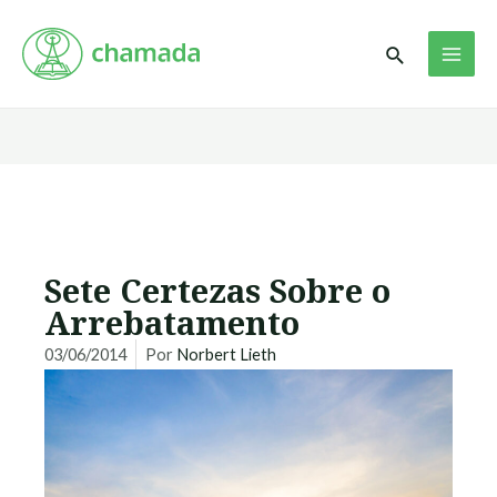
Ir
MAI
para
Pesquisar
ME
o
conteúdo
Sete Certezas Sobre o
Arrebatamento
03/06/2014
Por
Norbert Lieth