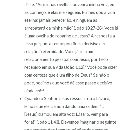
disse: “As minhas ovelhas ouvem a minha voz; eu
as conheço, e elas me seguem. Eu lhes dou a vida
eterna; jamais perecerão, e ninguém as
arrebatará da minha mão” (João 10.27-28). Você já
é uma ovelha do rebanho de Jesus? A resposta a
essa pergunta tem importância decisiva em
relação à eternidade. Você já tem um
relacionamento pessoal com Jesus, por tê-lo
recebido em sua vida (João 1.12)? Você pode dizer
com certeza que é um filho de Deus? Se não o
pode, pedimos que você dê esse passo decisivo
ainda
hoje
!
Quando o Senhor Jesus ressuscitou a Lázaro,
lemos que ele clamou dando uma ordem:
“…
[Jesus] clamou em alta voz: Lázaro, vem para
fora!” (João 11.43). Devemos imaginar o seguinte:
no decorrer dos tempos, milhões de pessoas