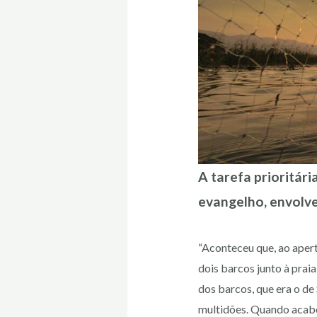
A tarefa prioritár
evangelho, envolve
“Aconteceu que, ao apertá
dois barcos junto à pra
dos barcos, que era o de
multidões. Quando acabou 