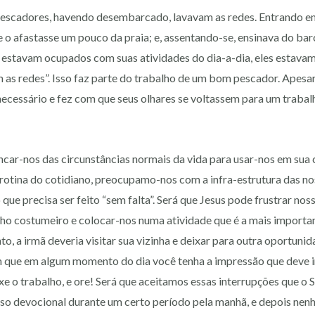
 pescadores, havendo desembarcado, lavavam as redes. Entrando e
e o afastasse um pouco da praia; e, assentando-se, ensinava do bar
 estavam ocupados com suas atividades do dia-a-dia, eles estavam
m as redes”. Isso faz parte do trabalho de um bom pescador. Apesar
necessário e fez com que seus olhares se voltassem para um traba
ncar-nos das circunstâncias normais da vida para usar-nos em sua
rotina do cotidiano, preocupamo-nos com a infra-estrutura das no
 que precisa ser feito “sem falta”. Será que Jesus pode frustrar nos
alho costumeiro e colocar-nos numa atividade que é a mais importan
, a irmã deveria visitar sua vizinha e deixar para outra oportunid
que em algum momento do dia você tenha a impressão que deve i
xe o trabalho, e ore! Será que aceitamos essas interrupções que o
so devocional durante um certo período pela manhã, e depois nen