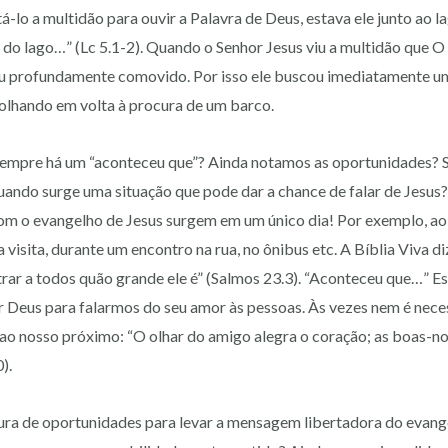
-lo a multidão para ouvir a Palavra de Deus, estava ele junto ao l
a do lago…” (Lc 5.1-2). Quando o Senhor Jesus viu a multidão que O
cou profundamente comovido. Por isso ele buscou imediatamente u
, olhando em volta à procura de um barco.
empre há um “aconteceu que”? Ainda notamos as oportunidades? S
uando surge uma situação que pode dar a chance de falar de Jesus
com o evangelho de Jesus surgem em um único dia! Por exemplo, ao
visita, durante um encontro na rua, no ônibus etc. A Bíblia Viva di
rar a todos quão grande ele é” (Salmos 23.3). “Aconteceu que…” 
 Deus para falarmos do seu amor às pessoas. Às vezes nem é neces
o ao nosso próximo: “O olhar do amigo alegra o coração; as boas-n
).
ura de oportunidades para levar a mensagem libertadora do evange