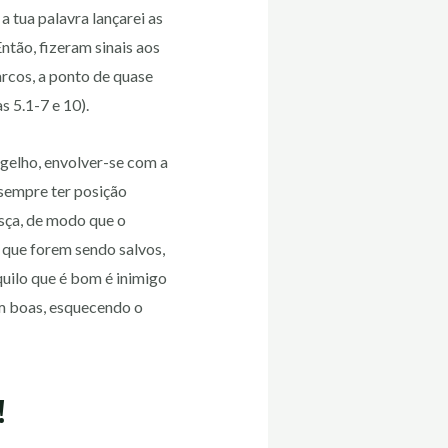
 tua palavra lançarei as
ntão, fizeram sinais aos
rcos, a ponto de quase
 5.1-7 e 10).
ngelho, envolver-se com a
 sempre ter posição
esça, de modo que o
 que forem sendo salvos,
quilo que é bom é inimigo
m boas, esquecendo o
!