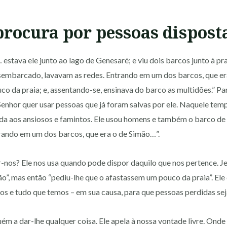
procura por pessoas dispost
estava ele junto ao lago de Genesaré; e viu dois barcos junto à pr
embarcado, lavavam as redes. Entrando em um dos barcos, que era
o da praia; e, assentando-se, ensinava do barco as multidões.” Par
 Senhor quer usar pessoas que já foram salvas por ele. Naquele temp
ida aos ansiosos e famintos. Ele usou homens e também o barco de 
rando em um dos barcos, que era o de Simão…”.
-nos? Ele nos usa quando pode dispor daquilo que nos pertence. J
ão”, mas então “pediu-lhe que o afastassem um pouco da praia”. Ele
os e tudo que temos – em sua causa, para que pessoas perdidas se
ém a dar-lhe qualquer coisa. Ele apela à nossa vontade livre. Onde