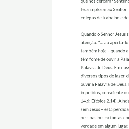
que nos cercam? Sentimo
fé, a implorar ao Senhor
colegas de trabalho e de
Quando o Senhor Jesus s
atenção: “… ao apertá-lo
também hoje – quando a v
têm fome de ouvir a Pal
Palavra de Deus. Em nos
diversos tipos de lazer,
ouvir a Palavra de Deus.
impelidos, consciente ou
14.6; Efésios 2.14). Ain
sem Jesus – está perdid
pessoas busca tantas cor
verdade em algum lugar. 