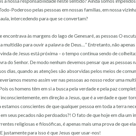
s a nossa responsabilidade neste sentido? Ainda somos impelidos 
 Todo-Poderoso pelas pessoas em nossas famílias, em nossa vizinha
 aula, intercedendo para que se convertam?
e encontrava às margens do lago de Genesaré, as pessoas O escu
 a multidão para ouvir a palavra de Deus…” Entretanto, não apena
inda de Jesus está próxima – o tempo continua sendo de colheita:
avra do Senhor. De modo nenhum devemos pensar que as pessoas 
sos dias, quando as atenções são absorvidas pelos meios de comun
 deveríamos mesmo assim ver nas pessoas ao nosso redor uma multi
 Pois os homens têm em si a busca pela verdade e pela paz completa
 inconscientemente, em direção a Jesus, que é a verdade e quer tor
da estamos conscientes de que qualquer pessoa em toda a terra nec
a em seus pecados não perdoados?! O fato de que hoje em dia um 
rentes religiosas e filosóficas, é apenas mais uma prova de que ela
E justamente para isso é que Jesus quer usar-nos!