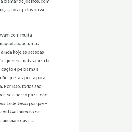
a clamar de joelhos, com
nça, a orar pelos nossos
tavam com muita
s naquela época, mas
 ainda hoje as pessoas
não querem mais saber da
icação e pelos mais
dão que se aperta para
. Por isso, todos são
nar-se a nossa paz (João
essita de Jesus porque –
incontável número de
s anseiam ouvir a