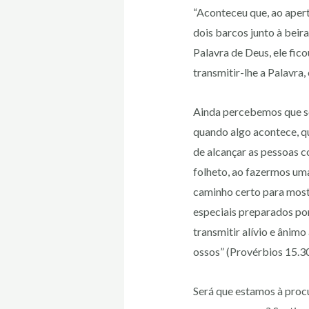
“Aconteceu que, ao apertá
dois barcos junto à beir
Palavra de Deus, ele fi
transmitir-lhe a Palavra
Ainda percebemos que s
quando algo acontece, q
de alcançar as pessoas 
folheto, ao fazermos uma 
caminho certo para most
especiais preparados por
transmitir alívio e ânim
ossos” (Provérbios 15.30
Será que estamos à proc