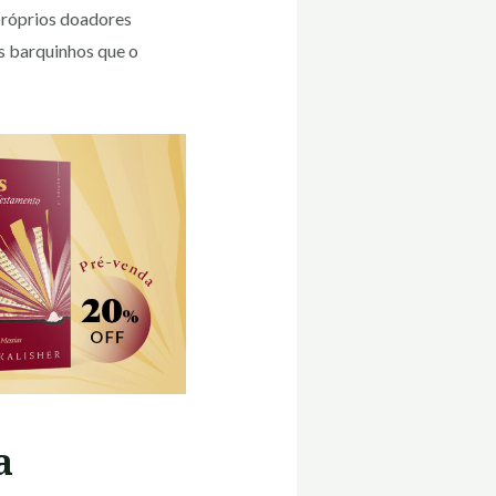
próprios doadores
s barquinhos que o
a