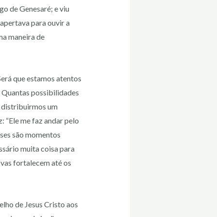
ago de Genesaré; e viu
 apertava para ouvir a
ma maneira de
erá que estamos atentos
? Quantas possibilidades
 distribuirmos um
z: “Ele me faz andar pelo
Esses são momentos
sário muita coisa para
ovas fortalecem até os
lho de Jesus Cristo aos