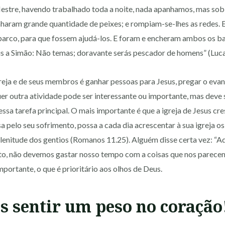
stre, havendo trabalhado toda a noite, nada apanhamos, mas sob a
nharam grande quantidade de peixes; e rompiam-se-lhes as redes. E
arco, para que fossem ajudá-los. E foram e encheram ambos os ba
s a Simão: Não temas; doravante serás pescador de homens” (Lucas
igreja e de seus membros é ganhar pessoas para Jesus, pregar o eva
er outra atividade pode ser interessante ou importante, mas deve
essa tarefa principal. O mais importante é que a igreja de Jesus cr
pelo seu sofrimento, possa a cada dia acrescentar à sua igreja os
lenitude dos gentios (Romanos 11.25). Alguém disse certa vez: “A
nto, não devemos gastar nosso tempo com a coisas que nos parece
mportante, o que é prioritário aos olhos de Deus.
s sentir um peso no coração