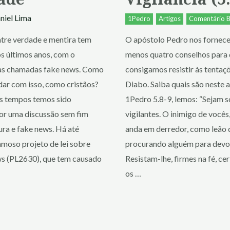
niel Lima
1Pedro
Artigos
Comentário B
ntre verdade e mentira tem
O apóstolo Pedro nos fornece
s últimos anos, com o
menos quatro conselhos para
as chamadas fake news. Como
consigamos resistir às tentaç
dar com isso, como cristãos?
Diabo. Saiba quais são neste 
s tempos temos sido
1Pedro 5.8-9, lemos: “Sejam s
or uma discussão sem fim
vigilantes. O inimigo de vocês,
ra e fake news. Há até
anda em derredor, como leão 
moso projeto de lei sobre
procurando alguém para devo
ws (PL2630), que tem causado
Resistam-lhe, firmes na fé, ce
os …