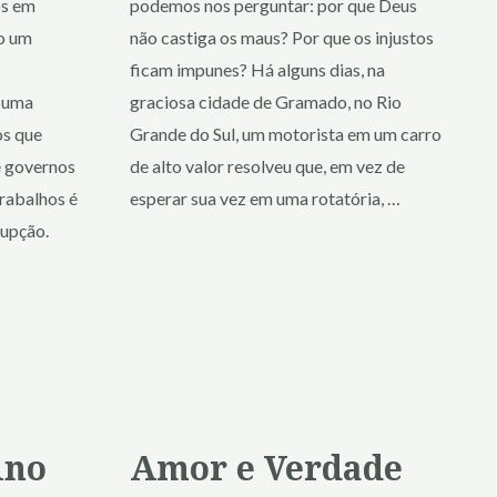
os em
podemos nos perguntar: por que Deus
o um
não castiga os maus? Por que os injustos
ficam impunes? Há alguns dias, na
é uma
graciosa cidade de Gramado, no Rio
os que
Grande do Sul, um motorista em um carro
e governos
de alto valor resolveu que, em vez de
trabalhos é
esperar sua vez em uma rotatória, …
rupção.
…
ino
Amor e Verdade