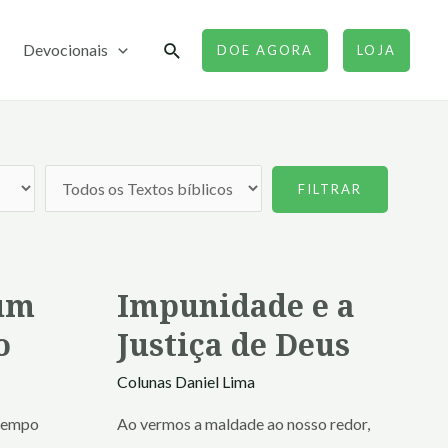
Pesquisar
Devocionais
DOE AGORA
LOJA
um
Impunidade e a
o
Justiça de Deus
Colunas
Daniel Lima
 tempo
Ao vermos a maldade ao nosso redor,