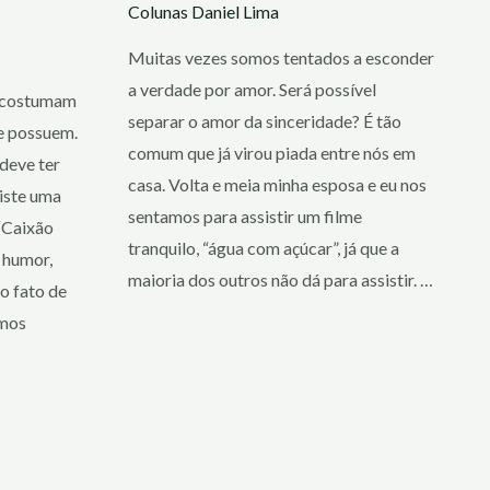
Colunas
Daniel Lima
Muitas vezes somos tentados a esconder
a verdade por amor. Será possível
s costumam
separar o amor da sinceridade? É tão
e possuem.
comum que já virou piada entre nós em
 deve ter
casa. Volta e meia minha esposa e eu nos
iste uma
sentamos para assistir um filme
“Caixão
tranquilo, “água com açúcar”, já que a
O humor,
maioria dos outros não dá para assistir. …
o fato de
amos