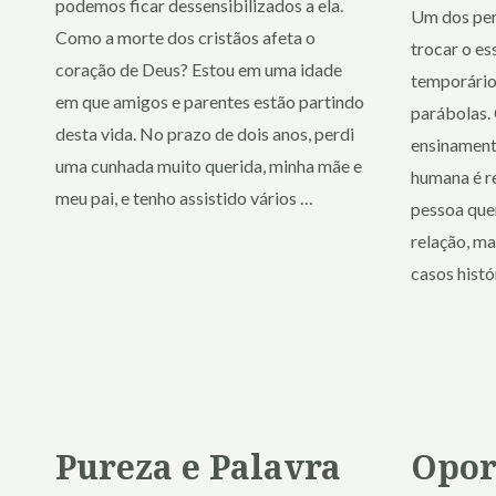
podemos ficar dessensibilizados a ela.
Um dos per
Como a morte dos cristãos afeta o
trocar o es
coração de Deus? Estou em uma idade
temporário.
em que amigos e parentes estão partindo
parábolas.
desta vida. No prazo de dois anos, perdi
ensinamento
uma cunhada muito querida, minha mãe e
humana é r
meu pai, e tenho assistido vários …
pessoa que
relação, ma
casos histó
Pureza e Palavra
Opor