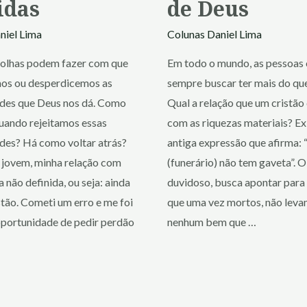
idas
de Deus
niel Lima
Colunas
Daniel Lima
olhas podem fazer com que
Em todo o mundo, as pessoa
os ou desperdicemos as
sempre buscar ter mais do qu
des que Deus nos dá. Como
Qual a relação que um cristão
uando rejeitamos essas
com as riquezas materiais? Ex
des? Há como voltar atrás?
antiga expressão que afirma: 
 jovem, minha relação com
(funerário) não tem gaveta”. 
a não definida, ou seja: ainda
duvidoso, busca apontar para 
stão. Cometi um erro e me foi
que uma vez mortos, não lev
portunidade de pedir perdão
nenhum bem que …