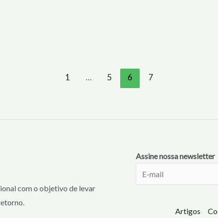
1
…
5
6
7
Assine nossa newsletter
onal com o objetivo de levar
retorno.
Artigos
Co