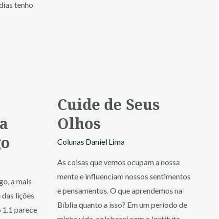
dias tenho
Cuide de Seus
a
Olhos
go
Colunas
Daniel Lima
As coisas que vemos ocupam a nossa
mente e influenciam nossos sentimentos
o, a mais
e pensamentos. O que aprendemos na
das lições
Bíblia quanto a isso? Em um período de
 1.1 parece
minha vida, colaborei com o Instituto