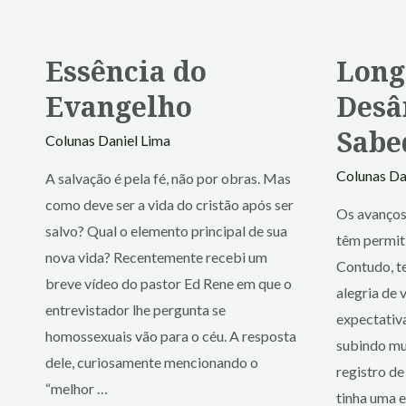
Essência do
Long
Evangelho
Desâ
Sabe
Colunas
Daniel Lima
Colunas
Da
A salvação é pela fé, não por obras. Mas
como deve ser a vida do cristão após ser
Os avanços
salvo? Qual o elemento principal de sua
têm permit
nova vida? Recentemente recebi um
Contudo, t
breve vídeo do pastor Ed Rene em que o
alegria de 
entrevistador lhe pergunta se
expectativa
homossexuais vão para o céu. A resposta
subindo mu
dele, curiosamente mencionando o
registro de
“melhor …
tinha uma e