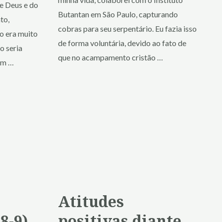
de Deus e do
Butantan em São Paulo, capturando
to,
cobras para seu serpentário. Eu fazia isso
o era muito
de forma voluntária, devido ao fato de
o seria
que no acampamento cristão …
um …
Atitudes
8-9)
positivas diante