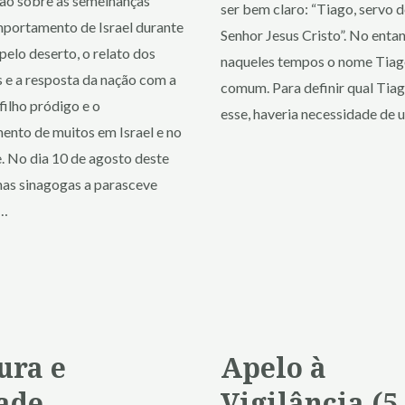
ão sobre as semelhanças
ser bem claro: “Tiago, servo 
mportamento de Israel durante
Senhor Jesus Cristo”. No entan
 pelo deserto, o relato dos
naqueles tempos o nome Tiag
 e a resposta da nação com a
comum. Para definir qual Tiag
 filho pródigo e o
esse, haveria necessidade de 
nto de muitos em Israel e no
. No dia 10 de agosto deste
nas sinagogas a parasceve
 …
ura e
Apelo à
ade
Vigilância (5.