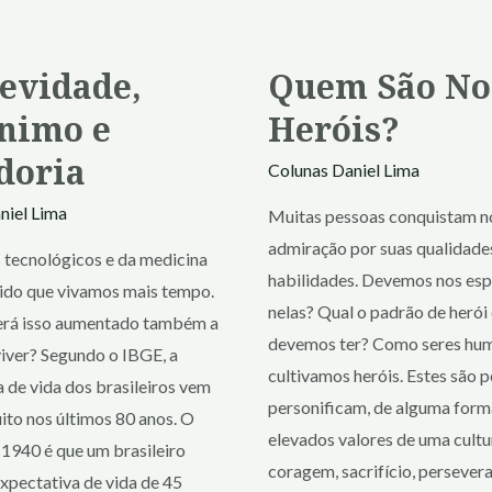
evidade,
Quem São No
nimo e
Heróis?
doria
Colunas
Daniel Lima
niel Lima
Muitas pessoas conquistam n
admiração por suas qualidade
 tecnológicos e da medicina
habilidades. Devemos nos esp
ido que vivamos mais tempo.
nelas? Qual o padrão de herói
erá isso aumentado também a
devemos ter? Como seres hu
viver? Segundo o IBGE, a
cultivamos heróis. Estes são 
 de vida dos brasileiros vem
personificam, de alguma form
ito nos últimos 80 anos. O
elevados valores de uma cultur
 1940 é que um brasileiro
coragem, sacrifício, persevera
xpectativa de vida de 45