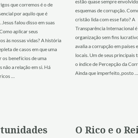
estão quase sempre envolvid
igos que corremos é o de
esquemas de corrupção. Com
sencial por aquilo que é
cristão lida com esse fato? A
 Jesus falou disso em suas
Transparência Internacional 
 Como aplicar seus
organização sem fins lucrativ
s às nossas vidas? A história
avalia a corrupção em países 
epleta de casos em que uma
locais. Um de seus principais 
r os benefícios de uma
o índice de Percepção da Cor
s não a relação em si. Há
Ainda que imperfeito, posto 
ricos …
tunidades
O Rico e o Re