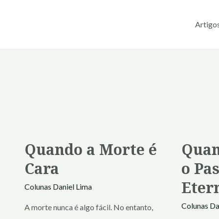
Ir
Paginação
para
de
Artigo
o
posts
conteúdo
Quando a Morte é
Quan
Cara
o Pa
Eter
Colunas
Daniel Lima
Colunas
Da
A morte nunca é algo fácil. No entanto,