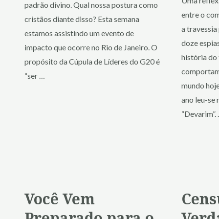
Uma reflex
padrão divino. Qual nossa postura como
entre o co
cristãos diante disso? Esta semana
a travessia
estamos assistindo um evento de
doze espias
impacto que ocorre no Rio de Janeiro. O
história do
propósito da Cúpula de Líderes do G20 é
comportame
“ser …
mundo hoje
ano leu-se 
“Devarim”.
Você Vem
Cens
Preparado para o
Verd