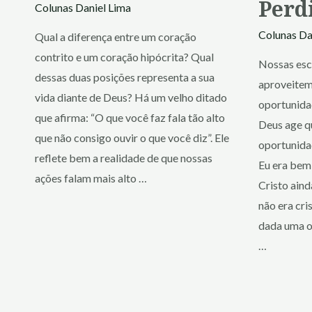
Perd
Colunas
Daniel Lima
Colunas
Da
Qual a diferença entre um coração
contrito e um coração hipócrita? Qual
Nossas esc
dessas duas posições representa a sua
aproveitem
vida diante de Deus? Há um velho ditado
oportunida
que afirma: “O que você faz fala tão alto
Deus age q
que não consigo ouvir o que você diz”. Ele
oportunida
reflete bem a realidade de que nossas
Eu era bem
ações falam mais alto …
Cristo aind
não era cri
dada uma o
…