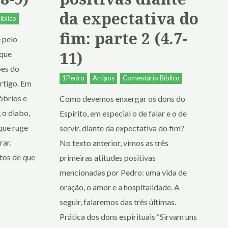
da expectativa do
íblico
fim: parte 2 (4.7-
 pelo
11)
 que
ões do
1Pedro
Artigos
Comentário Bíblico
artigo. Em
óbrios e
Como devemos enxergar os dons do
 o diabo,
Espírito, em especial o de falar e o de
que ruge
servir, diante da expectativa do fim?
rar.
No texto anterior, vimos as três
rtos de que
primeiras atitudes positivas
mencionadas por Pedro: uma vida de
oração, o amor e a hospitalidade. A
seguir, falaremos das três últimas.
Prática dos dons espirituais “Sirvam uns