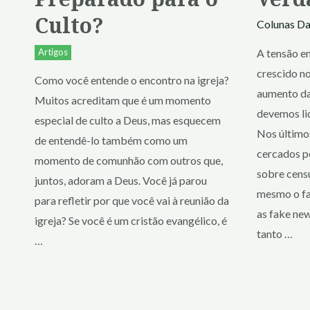
Culto?
Colunas
Da
Artigos
A tensão e
crescido no
Como você entende o encontro na igreja?
aumento d
Muitos acreditam que é um momento
devemos li
especial de culto a Deus, mas esquecem
Nos último
de entendê-lo também como um
cercados p
momento de comunhão com outros que,
sobre censu
juntos, adoram a Deus. Você já parou
mesmo o fa
para refletir por que você vai à reunião da
as fake ne
igreja? Se você é um cristão evangélico, é
tanto …
…