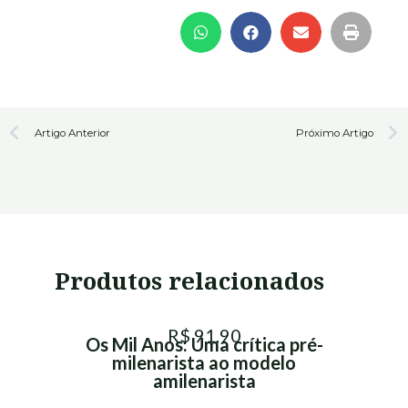
Prev
N
Artigo Anterior
Próximo Artigo
Produtos relacionados
R$ 91,90
Os Mil Anos: Uma crítica pré-
milenarista ao modelo
amilenarista