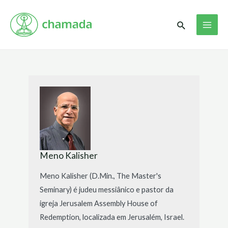
Ir
MAI
para
Pesquisar
ME
o
conteúdo
Meno Kalisher
Meno Kalisher (D.Min., The Master's
Seminary) é judeu messiânico e pastor da
igreja Jerusalem Assembly House of
Redemption, localizada em Jerusalém, Israel.