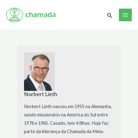
Ir
Paginação
MAI
para
de
Pesquisar
ME
o
posts
conteúdo
Norbert Lieth
Norbert Lieth nasceu em 1955 na Alemanha,
sendo missionário na América do Sul entre
1978 e 1985. Casado, tem 4 filhas. Hoje faz
parte da liderança da Chamada da Meia-