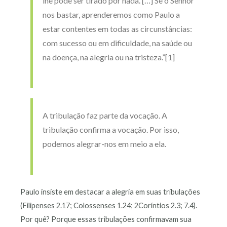
lhe pode ser tirado por nada. […] Se o Senhor
nos bastar, aprenderemos como Paulo a
estar contentes em todas as circunstâncias:
com sucesso ou em dificuldade, na saúde ou
na doença, na alegria ou na tristeza.”[1]
A tribulação faz parte da vocação. A
tribulação confirma a vocação. Por isso,
podemos alegrar-nos em meio a ela.
Paulo insiste em destacar a alegria em suas tribulações
(Filipenses 2.17; Colossenses 1.24; 2Coríntios 2.3; 7.4).
Por quê? Porque essas tribulações confirmavam sua