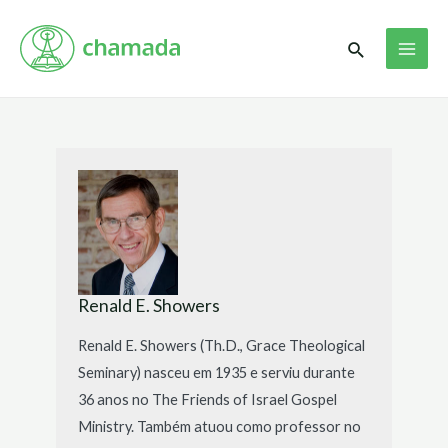
Ir
MAI
para
Pesquisar
ME
o
conteúdo
Renald E. Showers
Renald E. Showers (Th.D., Grace Theological
Seminary) nasceu em 1935 e serviu durante
36 anos no The Friends of Israel Gospel
Ministry. Também atuou como professor no