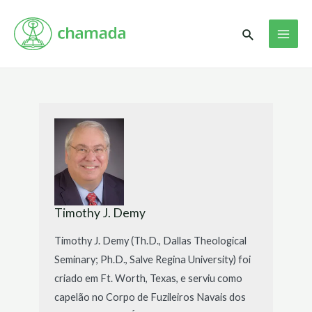
Ir
MAI
para
Pesquisar
ME
o
conteúdo
Timothy J. Demy
Timothy J. Demy (Th.D., Dallas Theological
Seminary; Ph.D., Salve Regina University) foi
criado em Ft. Worth, Texas, e serviu como
capelão no Corpo de Fuzileiros Navais dos