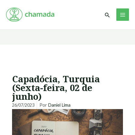
Ir
MAI
para
Pesquisar
ME
o
conteúdo
Capadócia, Turquia
(Sexta-feira, 02 de
junho)
26/07/2023
Por
Daniel Lima