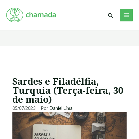
Ir
MAI
para
Pesquisar
ME
o
conteúdo
Sardes e Filadélfia,
Turquia (Terça-feira, 30
de maio)
05/07/2023
Por
Daniel Lima