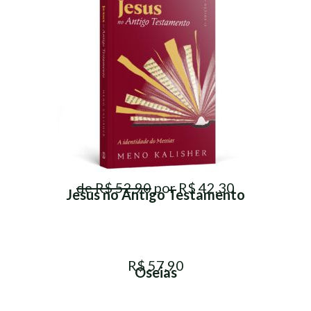
de R$ 52,90
por R$ 42,30
Jesus no Antigo Testamento
R$ 57,90
Oseias