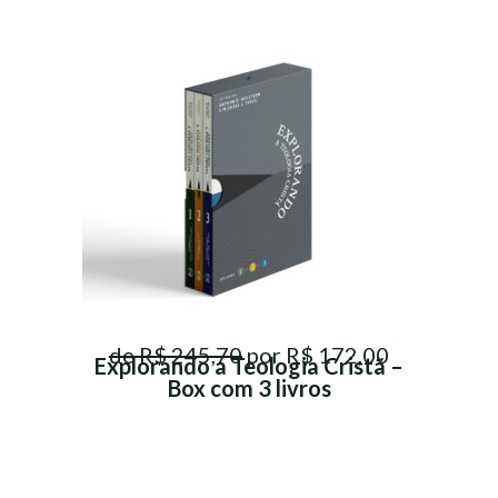
de R$ 245,70
por R$ 172,00
Explorando a Teologia Cristã –
Box com 3 livros