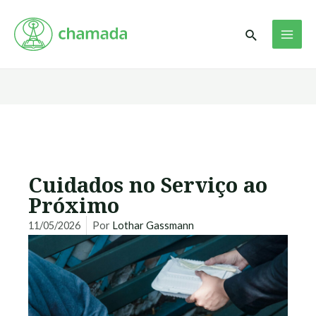
Ir
MAI
para
Pesquisar
ME
o
conteúdo
Cuidados no Serviço ao
Próximo
11/05/2026
Por
Lothar Gassmann