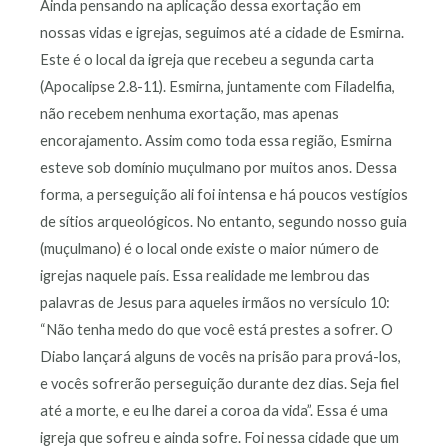
Ainda pensando na aplicação dessa exortação em
nossas vidas e igrejas, seguimos até a cidade de Esmirna.
Este é o local da igreja que recebeu a segunda carta
(Apocalipse 2.8-11). Esmirna, juntamente com Filadelfia,
não recebem nenhuma exortação, mas apenas
encorajamento. Assim como toda essa região, Esmirna
esteve sob domínio muçulmano por muitos anos. Dessa
forma, a perseguição ali foi intensa e há poucos vestígios
de sítios arqueológicos. No entanto, segundo nosso guia
(muçulmano) é o local onde existe o maior número de
igrejas naquele país. Essa realidade me lembrou das
palavras de Jesus para aqueles irmãos no versículo 10:
“Não tenha medo do que você está prestes a sofrer. O
Diabo lançará alguns de vocês na prisão para prová-los,
e vocês sofrerão perseguição durante dez dias. Seja fiel
até a morte, e eu lhe darei a coroa da vida”. Essa é uma
igreja que sofreu e ainda sofre. Foi nessa cidade que um