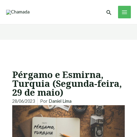
Ir
MAI
Pesquisar
para
ME
o
conteúdo
Pérgamo e Esmirna,
Turquia (Segunda-feira,
29 de maio)
28/06/2023
Por
Daniel Lima