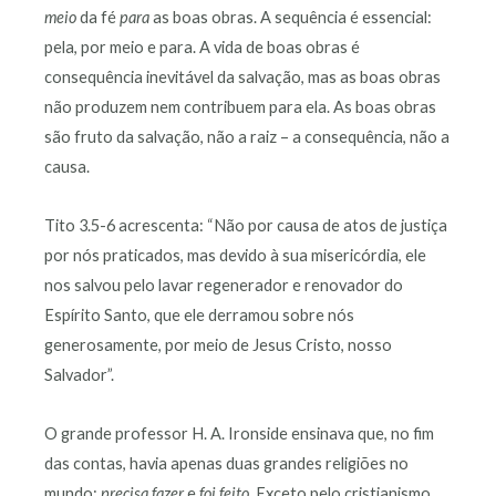
meio
da fé
para
as boas obras. A sequência é essencial:
pela, por meio e para. A vida de boas obras é
consequência inevitável da salvação, mas as boas obras
não produzem nem contribuem para ela. As boas obras
são fruto da salvação, não a raiz – a consequência, não a
causa.
Tito 3.5-6 acrescenta: “Não por causa de atos de justiça
por nós praticados, mas devido à sua misericórdia, ele
nos salvou pelo lavar regenerador e renovador do
Espírito Santo, que ele derramou sobre nós
generosamente, por meio de Jesus Cristo, nosso
Salvador”.
O grande professor H. A. Ironside ensinava que, no fim
das contas, havia apenas duas grandes religiões no
mundo:
precisa fazer
e
foi feito
. Exceto pelo cristianismo