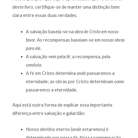
deste livro, certifique-se de manter uma distinção bem
clara entre essas duas verdades.
A salvação baseia-se na
obra de Cristo em nosso
favor
. As recompensas baseiam-se em
nossas obras
para ele
.
A salvação vem pela
fé
; a recompensa, pela
conduta
.
A fé em Cristo determina
onde
passaremos a
eternidade; as obras por Cristo determinam
como
passaremos a eternidade.
Aqui está outra forma de explicar essa importante
diferença entre salvação e galardão:
Nosso destino eterno (
onde
estaremos) é
determinado por nossa fé. Nossa compensação